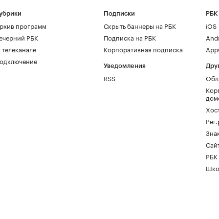
убрики
Подписки
РБК
рхив программ
Скрыть баннеры на РБК
iOS
ечерний РБК
Подписка на РБК
And
 телеканале
Корпоративная подписка
AppG
одключение
Уведомления
Дру
RSS
Обл
Кор
дом
Хос
Рег
Зна
Сайт
РБК
Шко