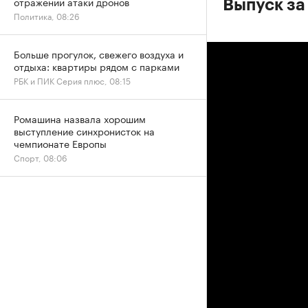
отражении атаки дронов
Выпуск за
Политика, 08:26
Больше прогулок, свежего воздуха и
отдыха: квартиры рядом с парками
РБК и ПИК Серия плюс, 08:15
Ромашина назвала хорошим
выступление синхронисток на
чемпионате Европы
Спорт, 08:06