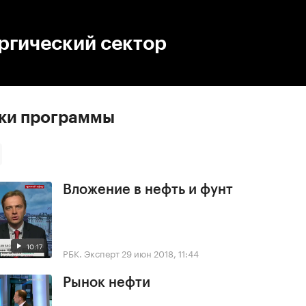
:00
/
00:00
ргический сектор
ски программы
Вложение в нефть и фунт
10:17
РБК. Эксперт
29 июн 2018, 11:44
Рынок нефти