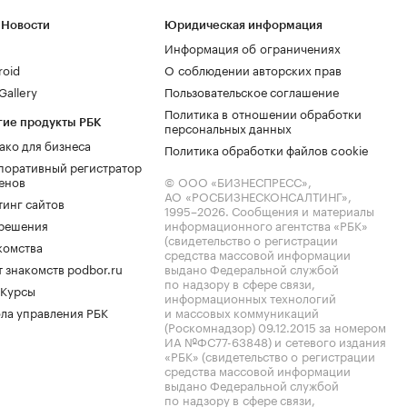
 Новости
Юридическая информация
Информация об ограничениях
roid
О соблюдении авторских прав
allery
Пользовательское соглашение
Политика в отношении обработки
гие продукты РБК
персональных данных
ако для бизнеса
Политика обработки файлов cookie
поративный регистратор
енов
© ООО «БИЗНЕСПРЕСС»,
АО «РОСБИЗНЕСКОНСАЛТИНГ»,
тинг сайтов
1995–2026
. Сообщения и материалы
.решения
информационного агентства «РБК»
(свидетельство о регистрации
комства
средства массовой информации
 знакомств podbor.ru
выдано Федеральной службой
по надзору в сфере связи,
 Курсы
информационных технологий
ла управления РБК
и массовых коммуникаций
(Роскомнадзор) 09.12.2015 за номером
ИА №ФС77-63848) и сетевого издания
«РБК» (свидетельство о регистрации
средства массовой информации
выдано Федеральной службой
по надзору в сфере связи,