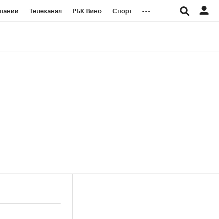
...
пании
Телеканал
РБК Вино
Спорт
ые проекты
Город
Стиль
Крипто
Спецпроекты СПб
логии и медиа
Финансы