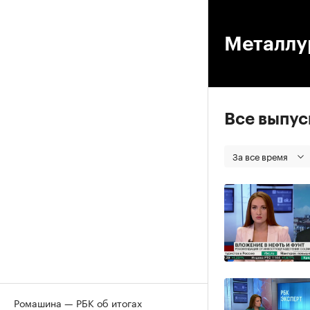
00
Металлу
Все выпу
За все время
Ромашина — РБК об итогах