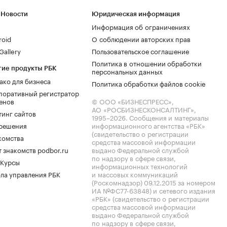
 Новости
Юридическая информация
Информация об ограничениях
roid
О соблюдении авторских прав
allery
Пользовательское соглашение
Политика в отношении обработки
гие продукты РБК
персональных данных
ако для бизнеса
Политика обработки файлов cookie
поративный регистратор
енов
© ООО «БИЗНЕСПРЕСС»,
АО «РОСБИЗНЕСКОНСАЛТИНГ»,
тинг сайтов
1995–2026
. Сообщения и материалы
.решения
информационного агентства «РБК»
(свидетельство о регистрации
комства
средства массовой информации
 знакомств podbor.ru
выдано Федеральной службой
по надзору в сфере связи,
 Курсы
информационных технологий
ла управления РБК
и массовых коммуникаций
(Роскомнадзор) 09.12.2015 за номером
ИА №ФС77-63848) и сетевого издания
«РБК» (свидетельство о регистрации
средства массовой информации
выдано Федеральной службой
по надзору в сфере связи,