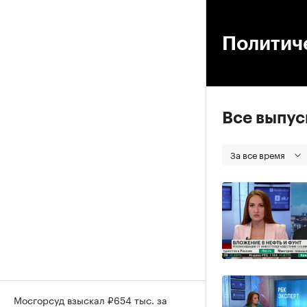
00
Политиче
Все выпу
За все время
Мосгорсуд взыскал ₽654 тыс. за