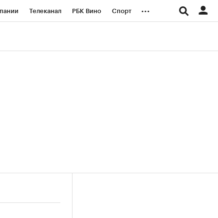
...
пании
Телеканал
РБК Вино
Спорт
ые проекты
Город
Стиль
Крипто
Спецпроекты СПб
логии и медиа
Финансы