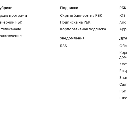
убрики
Подписки
РБК
рхив программ
Скрыть баннеры на РБК
iOS
ечерний РБК
Подписка на РБК
And
 телеканале
Корпоративная подписка
AppG
одключение
Уведомления
Дру
RSS
Обл
Кор
дом
Хос
Рег
Зна
Сайт
РБК
Шко