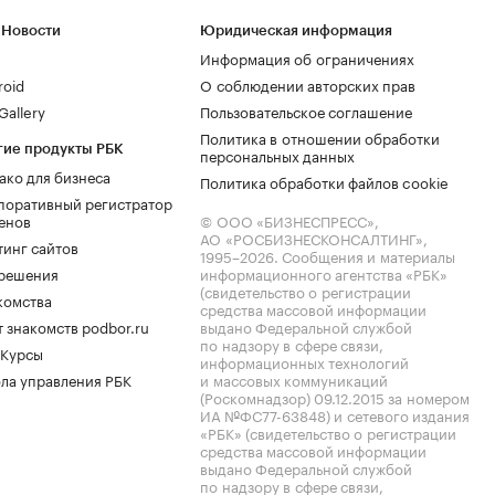
 Новости
Юридическая информация
Информация об ограничениях
roid
О соблюдении авторских прав
allery
Пользовательское соглашение
Политика в отношении обработки
гие продукты РБК
персональных данных
ако для бизнеса
Политика обработки файлов cookie
поративный регистратор
енов
© ООО «БИЗНЕСПРЕСС»,
АО «РОСБИЗНЕСКОНСАЛТИНГ»,
тинг сайтов
1995–2026
. Сообщения и материалы
.решения
информационного агентства «РБК»
(свидетельство о регистрации
комства
средства массовой информации
 знакомств podbor.ru
выдано Федеральной службой
по надзору в сфере связи,
 Курсы
информационных технологий
ла управления РБК
и массовых коммуникаций
(Роскомнадзор) 09.12.2015 за номером
ИА №ФС77-63848) и сетевого издания
«РБК» (свидетельство о регистрации
средства массовой информации
выдано Федеральной службой
по надзору в сфере связи,