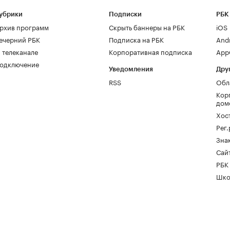
убрики
Подписки
РБК
рхив программ
Скрыть баннеры на РБК
iOS
ечерний РБК
Подписка на РБК
And
 телеканале
Корпоративная подписка
AppG
одключение
Уведомления
Дру
RSS
Обл
Кор
дом
Хос
Рег
Зна
Сайт
РБК
Шко