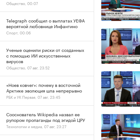
Общество, 00:07
Telegraph сообщил о выплатах УЕФА
вероятной любовнице Инфантино
Спорт, 00:06
Ученые оценили риски от созданных
с помощью ИИ искусственных
вирусов
Общество, 07 авг, 23:52
«Ноев ковчег»: почему в восточной
Арктике эволюция шла непрерывно
РБК и УК Первая, 07 авг, 23:45
Сооснователь Wikipedia назвал ее
рупором пропаганды под эгидой ЦРУ
Технологии и медиа, 07 авг, 23:27