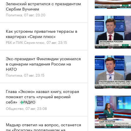
Зеленский встретился с президентом
Сербии Вучичем
Политика, 07 авг, 23:20
Как устроены приватные террасы в
квартирах «Серии плюс»
РБК и ПИК Серия плюс, 07 авг, 23:15
Экс-президент Финляндии усомнился
в сценарии нападения России на
НАТО
Политика, 07 авг, 23:15
Глава «Эксмо» назвал книгу, которая
поможет стать «лучшей версией
себя»
РАДИО
Общество, 07 авг, 23:08
Мадьяр ответил на вопрос, останется
ли «Росатом» подрядчиком на