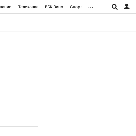
...
пании
Телеканал
РБК Вино
Спорт
ые проекты
Город
Стиль
Крипто
Спецпроекты СПб
логии и медиа
Финансы