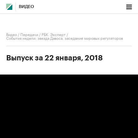
ВИДЕО
Видео
/
Передачи
/
РБК. Эксперт
/
События недели: звезда Давоса, заседание мировых регуляторов
Выпуск за 22 января, 2018