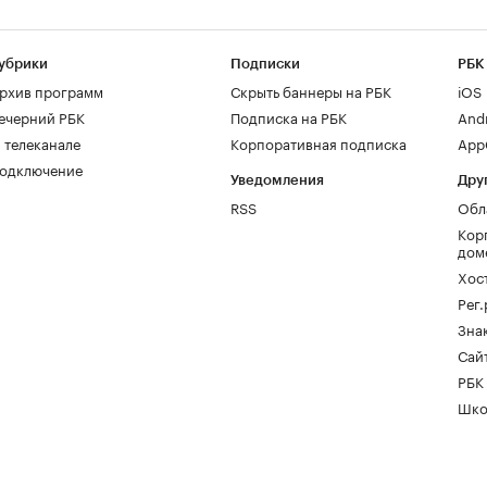
убрики
Подписки
РБК
рхив программ
Скрыть баннеры на РБК
iOS
ечерний РБК
Подписка на РБК
And
 телеканале
Корпоративная подписка
AppG
одключение
Уведомления
Дру
RSS
Обл
Кор
дом
Хос
Рег
Зна
Сайт
РБК
Шко