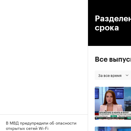
00
Разделен
срока
Все выпу
За все время
В МВД предупредили об опасности
открытых сетей Wi-Fi