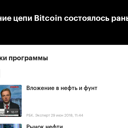
:00
/
00:00
ие цепи Bitcoin состоялось ра
ски программы
Вложение в нефть и фунт
10:17
РБК. Эксперт
29 июн 2018, 11:44
Рынок нефти