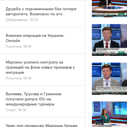
Дружба с подчиненными без потери
авторитета. Возможно ли это
Образование, 18:23
Военная операция на Украине.
Онлайн
Политика, 18:18
Марокко усилило контроль за
границей на фоне новых призывов к
миграции
Политика, 18:18
Валиева, Трусова и Гуменник
получили допуск ISU на
международные турниры
Спорт, 18:18
Умер поп-продюсер Мадонны Уильям