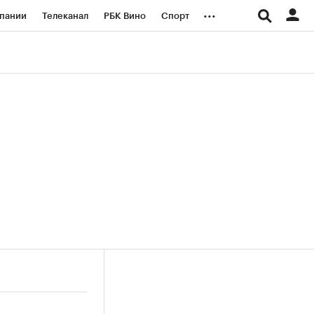
...
пании
Телеканал
РБК Вино
Спорт
ые проекты
Город
Стиль
Крипто
Спецпроекты СПб
логии и медиа
Финансы