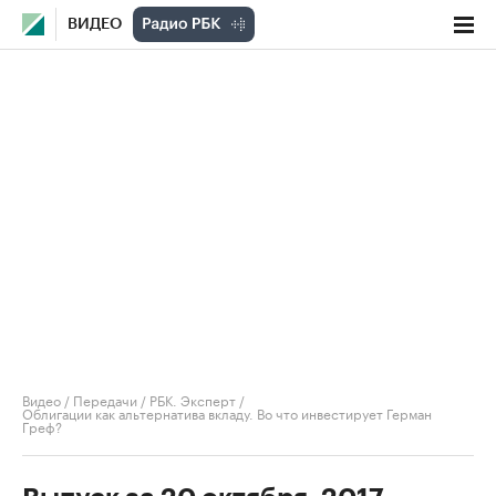
ВИДЕО
Видео
/
Передачи
/
РБК. Эксперт
/
Облигации как альтернатива вкладу. Во что инвестирует Герман
Греф?