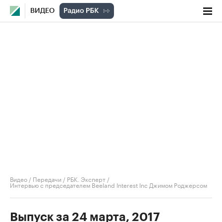
ВИДЕО
Видео
/
Передачи
/
РБК. Эксперт
/
Интервью с председателем Beeland Interest Inc Джимом Роджерсом
Выпуск за 24 марта, 2017