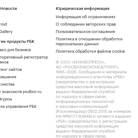
 Новости
Юридическая информация
Информация об ограничениях
roid
О соблюдении авторских прав
allery
Пользовательское соглашение
Политика в отношении обработки
гие продукты РБК
персональных данных
ако для бизнеса
Политика обработки файлов cookie
поративный регистратор
енов
© ООО «БИЗНЕСПРЕСС»,
АО «РОСБИЗНЕСКОНСАЛТИНГ»,
тинг сайтов
1995–2026
. Сообщения и материалы
.решения
информационного агентства «РБК»
(свидетельство о регистрации
комства
средства массовой информации
 знакомств podbor.ru
выдано Федеральной службой
по надзору в сфере связи,
 Курсы
информационных технологий
ла управления РБК
и массовых коммуникаций
(Роскомнадзор) 09.12.2015 за номером
ИА №ФС77-63848) и сетевого издания
«РБК» (свидетельство о регистрации
средства массовой информации
выдано Федеральной службой
по надзору в сфере связи,