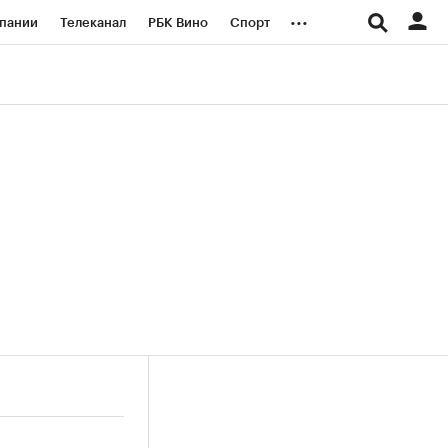
...
пании
Телеканал
РБК Вино
Спорт
ые проекты
Город
Стиль
Крипто
Спецпроекты СПб
логии и медиа
Финансы