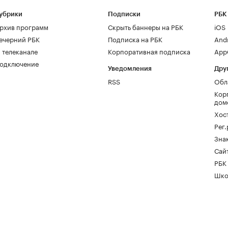
убрики
Подписки
РБК
рхив программ
Скрыть баннеры на РБК
iOS
ечерний РБК
Подписка на РБК
And
 телеканале
Корпоративная подписка
AppG
одключение
Уведомления
Дру
RSS
Обл
Кор
дом
Хос
Рег
Зна
Сайт
РБК
Шко