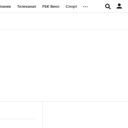
...
пании
Телеканал
РБК Вино
Спорт
ые проекты
Город
Стиль
Крипто
Спецпроекты СПб
логии и медиа
Финансы