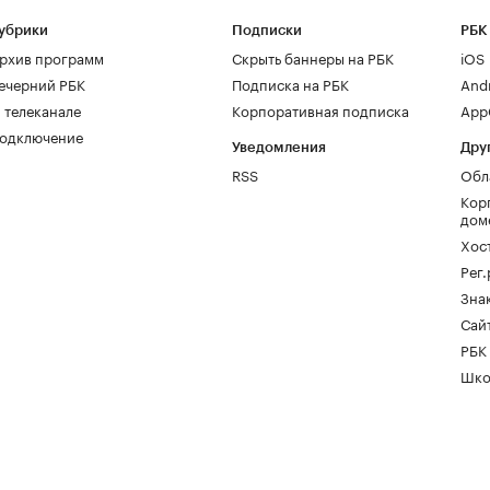
убрики
Подписки
РБК
рхив программ
Скрыть баннеры на РБК
iOS
ечерний РБК
Подписка на РБК
And
 телеканале
Корпоративная подписка
AppG
одключение
Уведомления
Дру
RSS
Обл
Кор
дом
Хос
Рег
Зна
Сайт
РБК
Шко