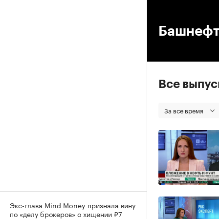
00
Башнефт
Все выпу
За все время
Экс-глава Mind Money признала вину
по «делу брокеров» о хищении ₽7