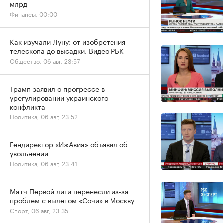
млрд
Финансы, 00:00
Как изучали Луну: от изобретения
телескопа до высадки. Видео РБК
Общество, 06 авг, 23:57
Трамп заявил о прогрессе в
урегулировании украинского
конфликта
Политика, 06 авг, 23:52
Гендиректор «ИжАвиа» объявил об
увольнении
Политика, 06 авг, 23:41
Матч Первой лиги перенесли из-за
проблем с вылетом «Сочи» в Москву
Спорт, 06 авг, 23:35