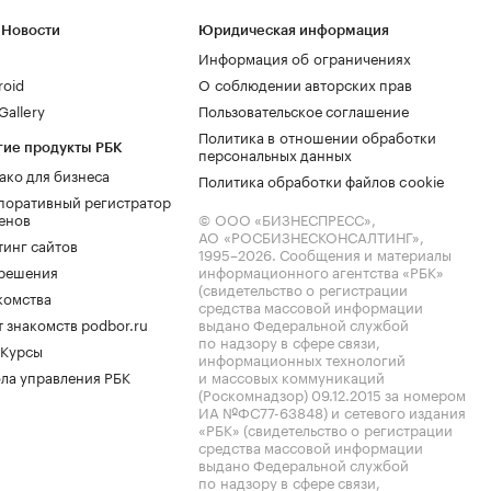
 Новости
Юридическая информация
Информация об ограничениях
roid
О соблюдении авторских прав
allery
Пользовательское соглашение
Политика в отношении обработки
гие продукты РБК
персональных данных
ако для бизнеса
Политика обработки файлов cookie
поративный регистратор
енов
© ООО «БИЗНЕСПРЕСС»,
АО «РОСБИЗНЕСКОНСАЛТИНГ»,
тинг сайтов
1995–2026
. Сообщения и материалы
.решения
информационного агентства «РБК»
(свидетельство о регистрации
комства
средства массовой информации
 знакомств podbor.ru
выдано Федеральной службой
по надзору в сфере связи,
 Курсы
информационных технологий
ла управления РБК
и массовых коммуникаций
(Роскомнадзор) 09.12.2015 за номером
ИА №ФС77-63848) и сетевого издания
«РБК» (свидетельство о регистрации
средства массовой информации
выдано Федеральной службой
по надзору в сфере связи,