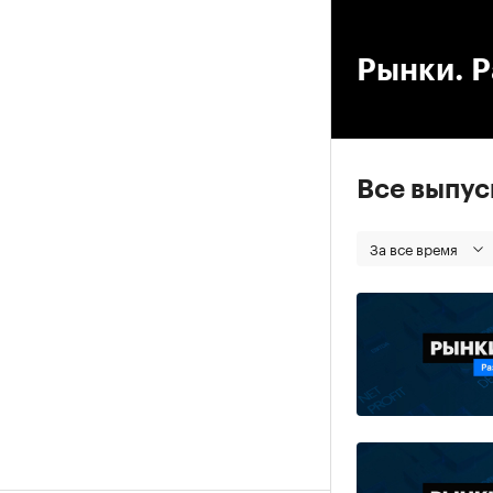
00
Рынки. Р
Все выпу
За все время