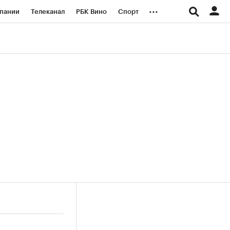
...
пании
Телеканал
РБК Вино
Спорт
ые проекты
Город
Стиль
Крипто
Спецпроекты СПб
логии и медиа
Финансы