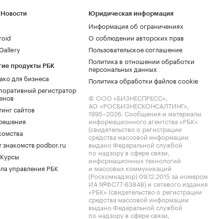
 Новости
Юридическая информация
Информация об ограничениях
roid
О соблюдении авторских прав
allery
Пользовательское соглашение
Политика в отношении обработки
гие продукты РБК
персональных данных
ако для бизнеса
Политика обработки файлов cookie
поративный регистратор
енов
© ООО «БИЗНЕСПРЕСС»,
АО «РОСБИЗНЕСКОНСАЛТИНГ»,
тинг сайтов
1995–2026
. Сообщения и материалы
.решения
информационного агентства «РБК»
(свидетельство о регистрации
комства
средства массовой информации
 знакомств podbor.ru
выдано Федеральной службой
по надзору в сфере связи,
 Курсы
информационных технологий
ла управления РБК
и массовых коммуникаций
(Роскомнадзор) 09.12.2015 за номером
ИА №ФС77-63848) и сетевого издания
«РБК» (свидетельство о регистрации
средства массовой информации
выдано Федеральной службой
по надзору в сфере связи,