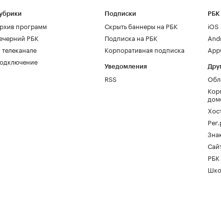
убрики
Подписки
РБК
рхив программ
Скрыть баннеры на РБК
iOS
ечерний РБК
Подписка на РБК
And
 телеканале
Корпоративная подписка
AppG
одключение
Уведомления
Дру
RSS
Обл
Кор
дом
Хос
Рег
Зна
Сайт
РБК
Шко