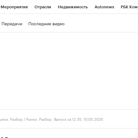
Мероприятия
Отрасли
Недвижимость
Autonews
РБК Ком
ние
РБК Курсы
РБК Life
Тренды
Визионеры
Национальн
Передачи
Последние видео
б
Исследования
Кредитные рейтинги
Франшизы
Газета
роверка контрагентов
Политика
Экономика
Бизнес
Техно
ынки. Разбор
/
Рынки. Разбор. Выпуск за 12:35, 10.05.2026