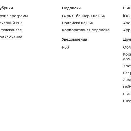
убрики
Подписки
РБК
рхив программ
Скрыть баннеры на РБК
iOS
ечерний РБК
Подписка на РБК
And
 телеканале
Корпоративная подписка
AppG
одключение
Уведомления
Дру
RSS
Обл
Кор
дом
Хос
Рег
Зна
Сайт
РБК
Шко