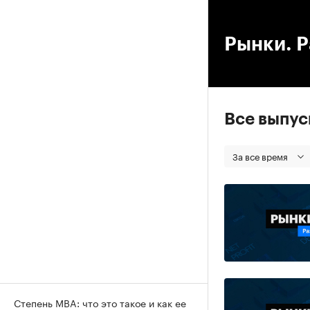
00
Рынки. Р
Все выпу
За все время
Степень MBA: что это такое и как ее