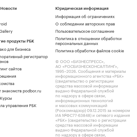
 Новости
Юридическая информация
Информация об ограничениях
roid
О соблюдении авторских прав
allery
Пользовательское соглашение
Политика в отношении обработки
гие продукты РБК
персональных данных
ако для бизнеса
Политика обработки файлов cookie
поративный регистратор
енов
© ООО «БИЗНЕСПРЕСС»,
АО «РОСБИЗНЕСКОНСАЛТИНГ»,
тинг сайтов
1995–2026
. Сообщения и материалы
.решения
информационного агентства «РБК»
(свидетельство о регистрации
комства
средства массовой информации
 знакомств podbor.ru
выдано Федеральной службой
по надзору в сфере связи,
 Курсы
информационных технологий
ла управления РБК
и массовых коммуникаций
(Роскомнадзор) 09.12.2015 за номером
ИА №ФС77-63848) и сетевого издания
«РБК» (свидетельство о регистрации
средства массовой информации
выдано Федеральной службой
по надзору в сфере связи,