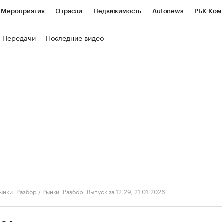
Мероприятия
Отрасли
Недвижимость
Autonews
РБК Ком
ние
РБК Курсы
РБК Life
Тренды
Визионеры
Национальн
Передачи
Последние видео
б
Исследования
Кредитные рейтинги
Франшизы
Газета
роверка контрагентов
Политика
Экономика
Бизнес
Техно
ынки. Разбор
/
Рынки. Разбор. Выпуск за 12:29, 21.01.2026