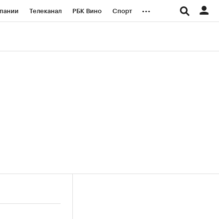
...
пании
Телеканал
РБК Вино
Спорт
ые проекты
Город
Стиль
Крипто
Спецпроекты СПб
логии и медиа
Финансы