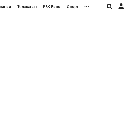
...
пании
Телеканал
РБК Вино
Спорт
ые проекты
Город
Стиль
Крипто
Спецпроекты СПб
логии и медиа
Финансы