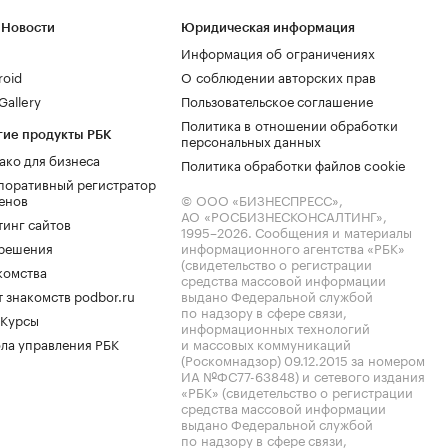
 Новости
Юридическая информация
Информация об ограничениях
roid
О соблюдении авторских прав
allery
Пользовательское соглашение
Политика в отношении обработки
гие продукты РБК
персональных данных
ако для бизнеса
Политика обработки файлов cookie
поративный регистратор
енов
© ООО «БИЗНЕСПРЕСС»,
АО «РОСБИЗНЕСКОНСАЛТИНГ»,
тинг сайтов
1995–2026
. Сообщения и материалы
.решения
информационного агентства «РБК»
(свидетельство о регистрации
комства
средства массовой информации
 знакомств podbor.ru
выдано Федеральной службой
по надзору в сфере связи,
 Курсы
информационных технологий
ла управления РБК
и массовых коммуникаций
(Роскомнадзор) 09.12.2015 за номером
ИА №ФС77-63848) и сетевого издания
«РБК» (свидетельство о регистрации
средства массовой информации
выдано Федеральной службой
по надзору в сфере связи,