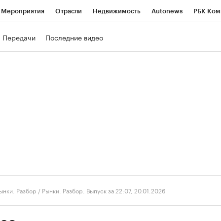
Мероприятия
Отрасли
Недвижимость
Autonews
РБК Ком
ние
РБК Курсы
РБК Life
Тренды
Визионеры
Национальн
Передачи
Последние видео
б
Исследования
Кредитные рейтинги
Франшизы
Газета
роверка контрагентов
Политика
Экономика
Бизнес
Техно
ынки. Разбор
/
Рынки. Разбор. Выпуск за 22:07, 20.01.2026