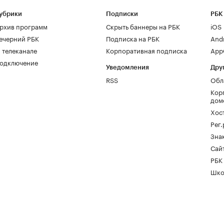
убрики
Подписки
РБК
рхив программ
Скрыть баннеры на РБК
iOS
ечерний РБК
Подписка на РБК
And
 телеканале
Корпоративная подписка
AppG
одключение
Уведомления
Дру
RSS
Обл
Кор
дом
Хос
Рег
Зна
Сайт
РБК
Шко