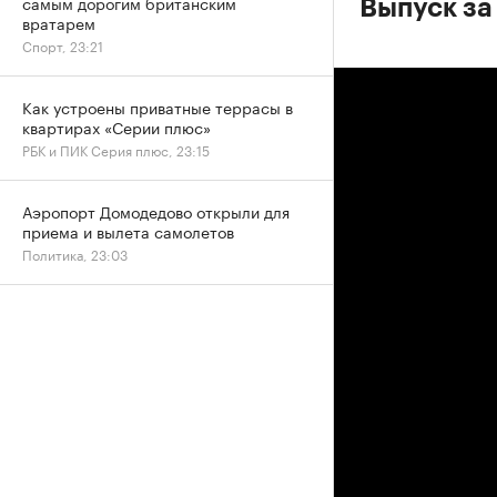
самым дорогим британским
Выпуск за
вратарем
Спорт, 23:21
Как устроены приватные террасы в
квартирах «Серии плюс»
РБК и ПИК Серия плюс, 23:15
Аэропорт Домодедово открыли для
приема и вылета самолетов
Политика, 23:03