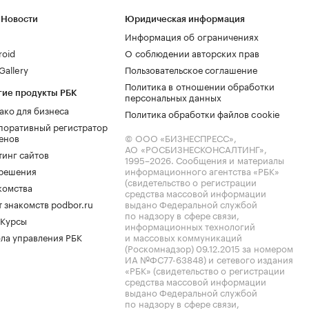
 Новости
Юридическая информация
Информация об ограничениях
roid
О соблюдении авторских прав
allery
Пользовательское соглашение
Политика в отношении обработки
гие продукты РБК
персональных данных
ако для бизнеса
Политика обработки файлов cookie
поративный регистратор
енов
© ООО «БИЗНЕСПРЕСС»,
АО «РОСБИЗНЕСКОНСАЛТИНГ»,
тинг сайтов
1995–2026
. Сообщения и материалы
.решения
информационного агентства «РБК»
(свидетельство о регистрации
комства
средства массовой информации
 знакомств podbor.ru
выдано Федеральной службой
по надзору в сфере связи,
 Курсы
информационных технологий
ла управления РБК
и массовых коммуникаций
(Роскомнадзор) 09.12.2015 за номером
ИА №ФС77-63848) и сетевого издания
«РБК» (свидетельство о регистрации
средства массовой информации
выдано Федеральной службой
по надзору в сфере связи,