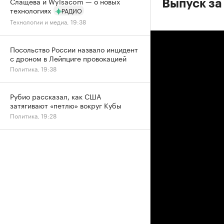
Слащева и Wylsacom — о новых
Выпуск за
технологиях
РАДИО
Технологии и медиа, 19:38
Посольство России назвало инцидент
с дроном в Лейпциге провокацией
Политика, 19:38
Рубио рассказал, как США
затягивают «петлю» вокруг Кубы
Политика, 19:28