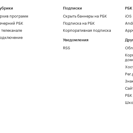
убрики
Подписки
РБК
рхив программ
Скрыть баннеры на РБК
iOS
ечерний РБК
Подписка на РБК
And
 телеканале
Корпоративная подписка
AppG
одключение
Уведомления
Дру
RSS
Обл
Кор
дом
Хос
Рег
Зна
Сайт
РБК
Шко