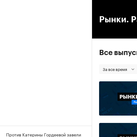
00
Рынки. Р
Все выпу
За все время
Против Катерины Гордеевой завели