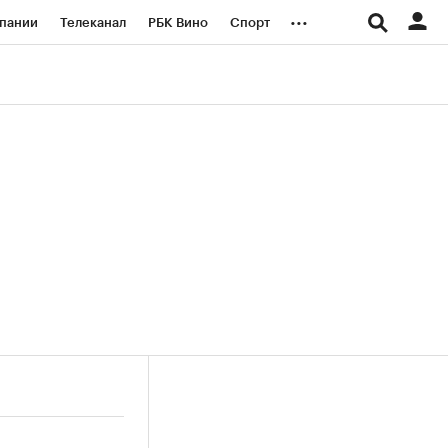
...
пании
Телеканал
РБК Вино
Спорт
ые проекты
Город
Стиль
Крипто
Спецпроекты СПб
логии и медиа
Финансы