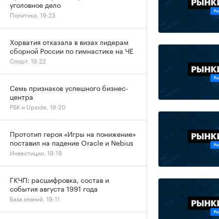
уголовное дело
Политика, 19:23
Хорватия отказала в визах лидерам
сборной России по гимнастике на ЧЕ
Спорт, 19:22
Семь признаков успешного бизнес-
центра
РБК и Upside, 19:20
Прототип героя «Игры на понижение»
поставил на падение Oracle и Nebius
Инвестиции, 19:19
ГКЧП: расшифровка, состав и
события августа 1991 года
База знаний, 19:11