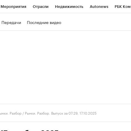
Мероприятия
Отрасли
Недвижимость
Autonews
РБК Ком
ние
РБК Курсы
РБК Life
Тренды
Визионеры
Национальн
Передачи
Последние видео
б
Исследования
Кредитные рейтинги
Франшизы
Газета
роверка контрагентов
Политика
Экономика
Бизнес
Техно
ынки. Разбор
/
Рынки. Разбор. Выпуск за 07:29, 17.10.2025