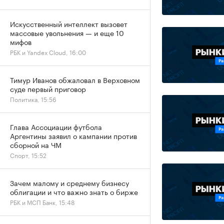
Искусственный интеллект вызовет
массовые увольнения — и еще 10
мифов
РБК и Yandex Cloud, 16:00
Тимур Иванов обжаловал в Верховном
суде первый приговор
Политика, 15:56
Глава Ассоциации футбола
Аргентины заявил о кампании против
сборной на ЧМ
Спорт, 15:52
Зачем малому и среднему бизнесу
облигации и что важно знать о бирже
РБК и МСП Банк, 15:48