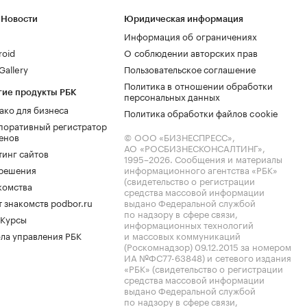
 Новости
Юридическая информация
Информация об ограничениях
roid
О соблюдении авторских прав
allery
Пользовательское соглашение
Политика в отношении обработки
гие продукты РБК
персональных данных
ако для бизнеса
Политика обработки файлов cookie
поративный регистратор
енов
© ООО «БИЗНЕСПРЕСС»,
АО «РОСБИЗНЕСКОНСАЛТИНГ»,
тинг сайтов
1995–2026
. Сообщения и материалы
.решения
информационного агентства «РБК»
(свидетельство о регистрации
комства
средства массовой информации
 знакомств podbor.ru
выдано Федеральной службой
по надзору в сфере связи,
 Курсы
информационных технологий
ла управления РБК
и массовых коммуникаций
(Роскомнадзор) 09.12.2015 за номером
ИА №ФС77-63848) и сетевого издания
«РБК» (свидетельство о регистрации
средства массовой информации
выдано Федеральной службой
по надзору в сфере связи,