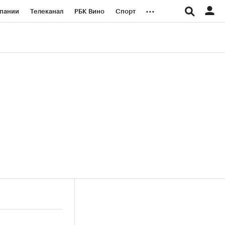
...
пании
Телеканал
РБК Вино
Спорт
ые проекты
Город
Стиль
Крипто
Спецпроекты СПб
логии и медиа
Финансы