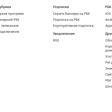
убрики
Подписки
РБК
рхив программ
Скрыть баннеры на РБК
iOS
ечерний РБК
Подписка на РБК
And
 телеканале
Корпоративная подписка
AppG
одключение
Уведомления
Дру
RSS
Обл
Кор
дом
Хос
Рег
Зна
Сайт
РБК
Шко