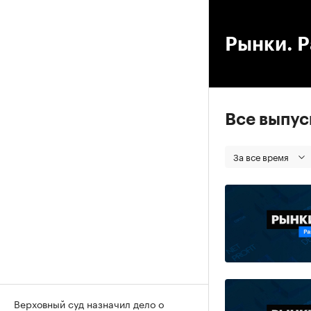
00
Рынки. Р
Все выпу
За все время
Верховный суд назначил дело о