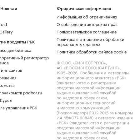
 Новости
Юридическая информация
Информация об ограничениях
roid
О соблюдении авторских прав
allery
Пользовательское соглашение
Политика в отношении обработки
гие продукты РБК
персональных данных
ако для бизнеса
Политика обработки файлов cookie
поративный регистратор
енов
© ООО «БИЗНЕСПРЕСС»,
АО «РОСБИЗНЕСКОНСАЛТИНГ»,
тинг сайтов
1995–2026
. Сообщения и материалы
.решения
информационного агентства «РБК»
(свидетельство о регистрации
комства
средства массовой информации
 знакомств podbor.ru
выдано Федеральной службой
по надзору в сфере связи,
 Курсы
информационных технологий
ла управления РБК
и массовых коммуникаций
(Роскомнадзор) 09.12.2015 за номером
ИА №ФС77-63848) и сетевого издания
«РБК» (свидетельство о регистрации
средства массовой информации
выдано Федеральной службой
по надзору в сфере связи,