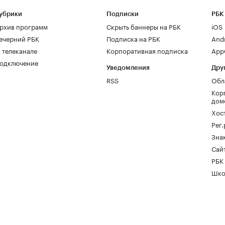
убрики
Подписки
РБК
рхив программ
Скрыть баннеры на РБК
iOS
ечерний РБК
Подписка на РБК
And
 телеканале
Корпоративная подписка
AppG
одключение
Уведомления
Дру
RSS
Обл
Кор
дом
Хос
Рег
Зна
Сайт
РБК
Шко