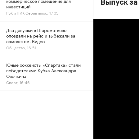
коммерческое помещение для
Выпуск за
инвестиций
РБК и ПИК Серия плюс, 17:05
Две девушки в Шереметьево
опоздали на рейс и выбежали за
самолетом. Видео
Общество, 16:51
Юные хоккеисты «Спартака» стали
победителями Кубка Александра
Овечкина
Спорт, 16:46