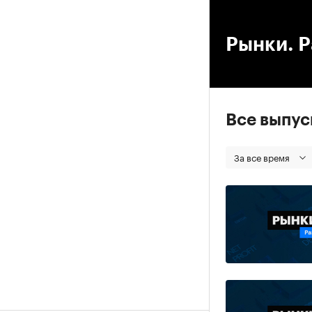
00
Рынки. Р
Все выпу
За все время