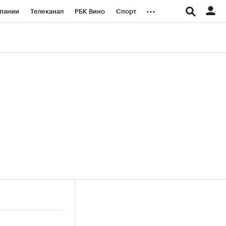
...
пании
Телеканал
РБК Вино
Спорт
ые проекты
Город
Стиль
Крипто
Спецпроекты СПб
логии и медиа
Финансы