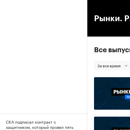
00
Рынки. Р
Все выпу
За все время
СКА подписал контракт с
защитником, который провел пять