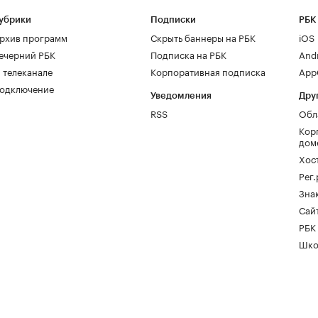
убрики
Подписки
РБК
рхив программ
Скрыть баннеры на РБК
iOS
ечерний РБК
Подписка на РБК
And
 телеканале
Корпоративная подписка
AppG
одключение
Уведомления
Дру
RSS
Обл
Кор
дом
Хос
Рег
Зна
Сайт
РБК
Шко