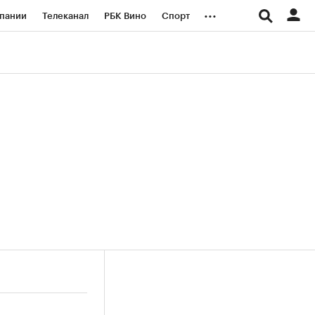
...
пании
Телеканал
РБК Вино
Спорт
ые проекты
Город
Стиль
Крипто
Спецпроекты СПб
логии и медиа
Финансы