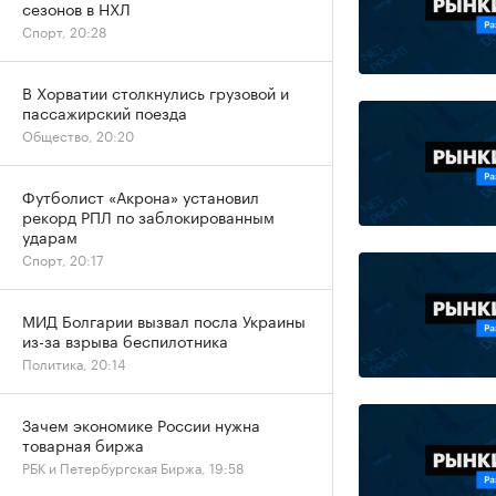
сезонов в НХЛ
Спорт, 20:28
В Хорватии столкнулись грузовой и
пассажирский поезда
Общество, 20:20
Футболист «Акрона» установил
рекорд РПЛ по заблокированным
ударам
Спорт, 20:17
МИД Болгарии вызвал посла Украины
из-за взрыва беспилотника
Политика, 20:14
Зачем экономике России нужна
товарная биржа
РБК и Петербургская Биржа, 19:58