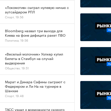
«Локомотив» сыграл нулевую ничью с
аутсайдером РПЛ
Спорт, 19:56
Bloomberg назвал три выхода для
Киева на фоне дефицита ракет ПВО
Политика, 19:56
«Веселый молочник» Уолкер купил
билеты в Стамбул на случай
выдворения
Общество, 19:51
Марат и Динара Сафины сыграют с
Федерером и Ли На на турнире в
Шанхае
Спорт, 19:48
ТАСС узнал о возможности скорого