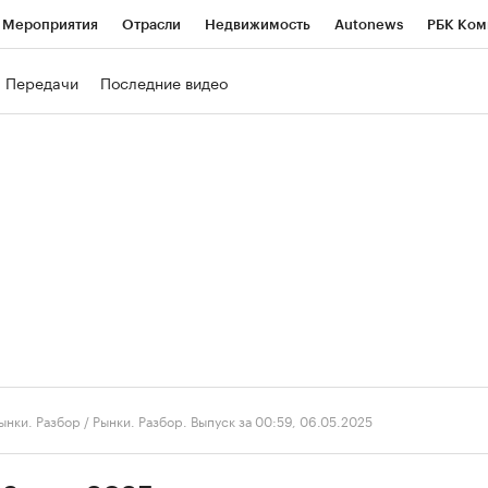
Мероприятия
Отрасли
Недвижимость
Autonews
РБК Ком
ние
РБК Курсы
РБК Life
Тренды
Визионеры
Национальн
Передачи
Последние видео
б
Исследования
Кредитные рейтинги
Франшизы
Газета
роверка контрагентов
Политика
Экономика
Бизнес
Техно
ынки. Разбор
/
Рынки. Разбор. Выпуск за 00:59, 06.05.2025