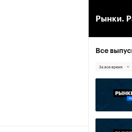
00
Рынки. Р
Все выпу
За все время