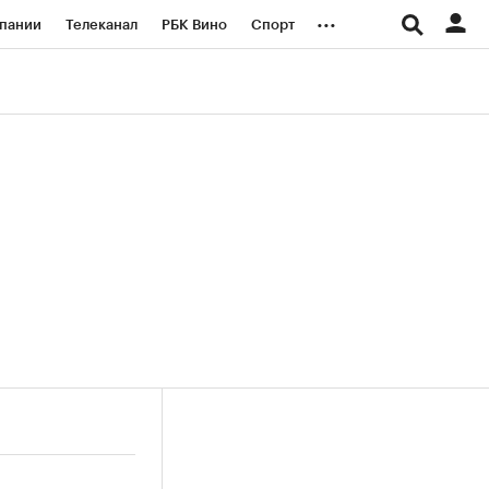
...
пании
Телеканал
РБК Вино
Спорт
ые проекты
Город
Стиль
Крипто
Спецпроекты СПб
логии и медиа
Финансы