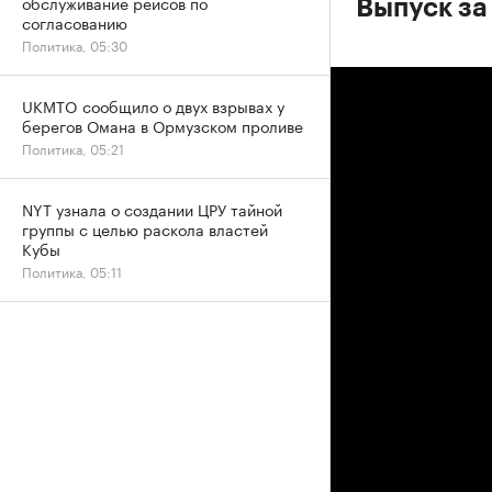
обслуживание рейсов по
Выпуск за
согласованию
Политика, 05:30
UKMTO сообщило о двух взрывах у
берегов Омана в Ормузском проливе
Политика, 05:21
NYT узнала о создании ЦРУ тайной
группы с целью раскола властей
Кубы
Политика, 05:11