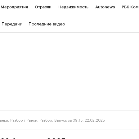
Мероприятия
Отрасли
Недвижимость
Autonews
РБК Ком
ние
РБК Курсы
РБК Life
Тренды
Визионеры
Национальн
Передачи
Последние видео
б
Исследования
Кредитные рейтинги
Франшизы
Газета
роверка контрагентов
Политика
Экономика
Бизнес
Техно
ынки. Разбор
/
Рынки. Разбор. Выпуск за 09:15, 22.02.2025