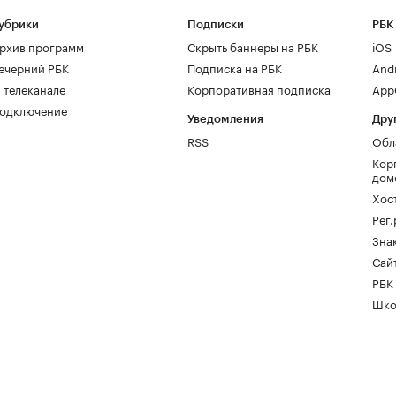
убрики
Подписки
РБК
рхив программ
Скрыть баннеры на РБК
iOS
ечерний РБК
Подписка на РБК
And
 телеканале
Корпоративная подписка
AppG
одключение
Уведомления
Дру
RSS
Обл
Кор
дом
Хос
Рег
Зна
Сайт
РБК
Шко