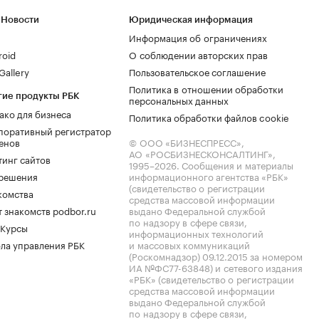
 Новости
Юридическая информация
Информация об ограничениях
roid
О соблюдении авторских прав
allery
Пользовательское соглашение
Политика в отношении обработки
гие продукты РБК
персональных данных
ако для бизнеса
Политика обработки файлов cookie
поративный регистратор
енов
© ООО «БИЗНЕСПРЕСС»,
АО «РОСБИЗНЕСКОНСАЛТИНГ»,
тинг сайтов
1995–2026
. Сообщения и материалы
.решения
информационного агентства «РБК»
(свидетельство о регистрации
комства
средства массовой информации
 знакомств podbor.ru
выдано Федеральной службой
по надзору в сфере связи,
 Курсы
информационных технологий
ла управления РБК
и массовых коммуникаций
(Роскомнадзор) 09.12.2015 за номером
ИА №ФС77-63848) и сетевого издания
«РБК» (свидетельство о регистрации
средства массовой информации
выдано Федеральной службой
по надзору в сфере связи,