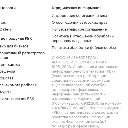
 Новости
Юридическая информация
Информация об ограничениях
roid
О соблюдении авторских прав
allery
Пользовательское соглашение
Политика в отношении обработки
гие продукты РБК
персональных данных
ако для бизнеса
Политика обработки файлов cookie
поративный регистратор
енов
© ООО «БИЗНЕСПРЕСС»,
АО «РОСБИЗНЕСКОНСАЛТИНГ»,
тинг сайтов
1995–2026
. Сообщения и материалы
.решения
информационного агентства «РБК»
(свидетельство о регистрации
комства
средства массовой информации
 знакомств podbor.ru
выдано Федеральной службой
по надзору в сфере связи,
 Курсы
информационных технологий
ла управления РБК
и массовых коммуникаций
(Роскомнадзор) 09.12.2015 за номером
ИА №ФС77-63848) и сетевого издания
«РБК» (свидетельство о регистрации
средства массовой информации
выдано Федеральной службой
по надзору в сфере связи,