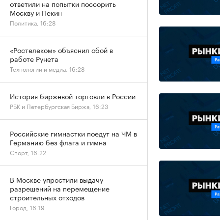
ответили на попытки поссорить
Москву и Пекин
Политика, 16:28
«Ростелеком» объяснил сбой в
работе Рунета
Технологии и медиа, 16:28
История биржевой торговли в России
РБК и Петербургская Биржа, 16:23
Российские гимнастки поедут на ЧМ в
Германию без флага и гимна
Спорт, 16:22
В Москве упростили выдачу
разрешений на перемещение
строительных отходов
Город, 16:19