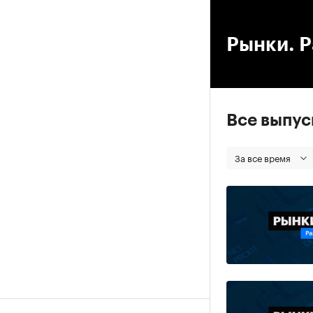
00
Рынки. Р
Все выпу
За все время