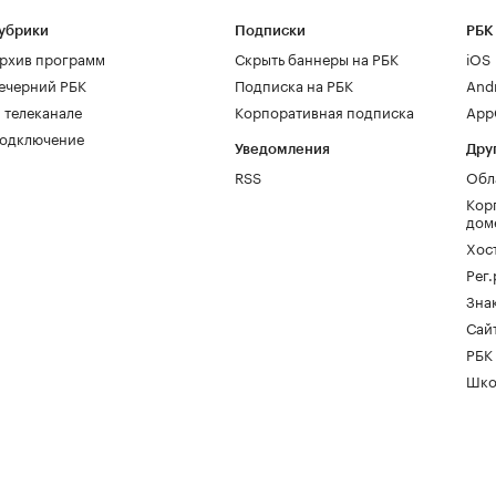
убрики
Подписки
РБК
рхив программ
Скрыть баннеры на РБК
iOS
ечерний РБК
Подписка на РБК
And
 телеканале
Корпоративная подписка
AppG
одключение
Уведомления
Дру
RSS
Обл
Кор
дом
Хос
Рег
Зна
Сайт
РБК
Шко