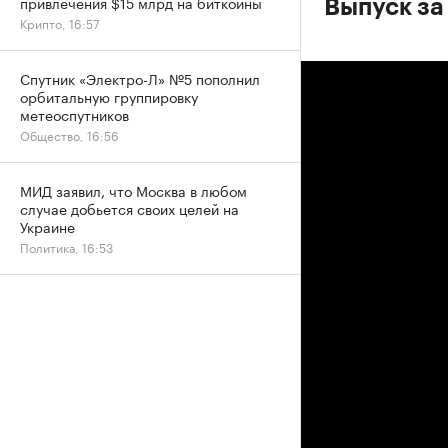
привлечения $15 млрд на биткоины
Выпуск за
Крипто, 16:57
Спутник «Электро-Л» №5 пополнил
орбитальную группировку
метеоспутников
Общество, 16:56
МИД заявил, что Москва в любом
случае добьется своих целей на
Украине
Политика, 16:53