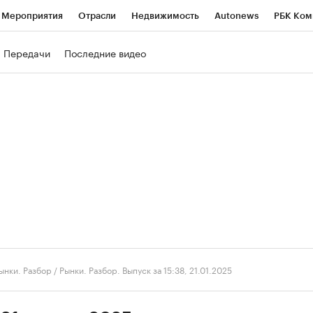
Мероприятия
Отрасли
Недвижимость
Autonews
РБК Ком
ние
РБК Курсы
РБК Life
Тренды
Визионеры
Национальн
Передачи
Последние видео
б
Исследования
Кредитные рейтинги
Франшизы
Газета
роверка контрагентов
Политика
Экономика
Бизнес
Техно
ынки. Разбор
/
Рынки. Разбор. Выпуск за 15:38, 21.01.2025