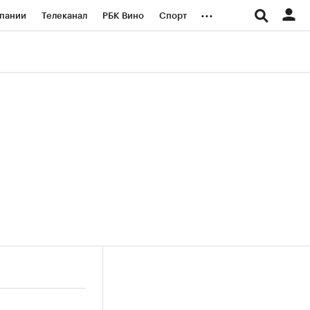
...
пании
Телеканал
РБК Вино
Спорт
ые проекты
Город
Стиль
Крипто
Спецпроекты СПб
логии и медиа
Финансы