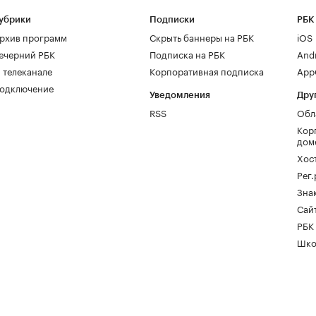
убрики
Подписки
РБК
рхив программ
Скрыть баннеры на РБК
iOS
ечерний РБК
Подписка на РБК
And
 телеканале
Корпоративная подписка
AppG
одключение
Уведомления
Дру
RSS
Обл
Кор
дом
Хос
Рег
Зна
Сайт
РБК
Шко