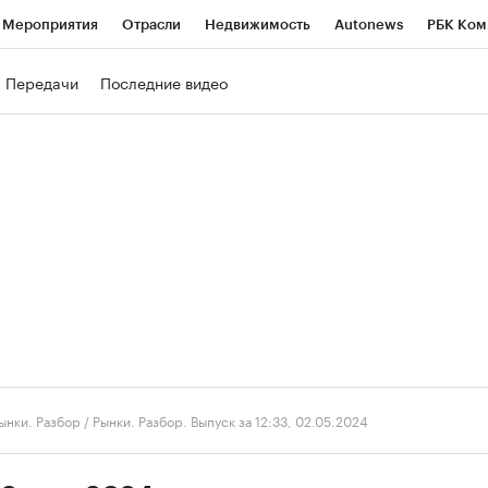
Мероприятия
Отрасли
Недвижимость
Autonews
РБК Ком
ние
РБК Курсы
РБК Life
Тренды
Визионеры
Национальн
Передачи
Последние видео
б
Исследования
Кредитные рейтинги
Франшизы
Газета
роверка контрагентов
Политика
Экономика
Бизнес
Техно
ынки. Разбор
/
Рынки. Разбор. Выпуск за 12:33, 02.05.2024