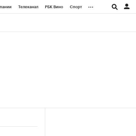
...
пании
Телеканал
РБК Вино
Спорт
ые проекты
Город
Стиль
Крипто
Спецпроекты СПб
логии и медиа
Финансы