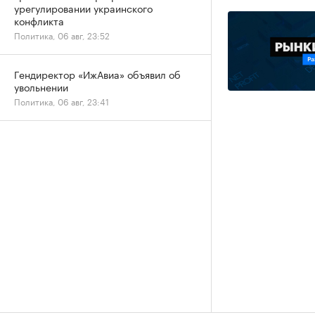
урегулировании украинского
конфликта
Политика, 06 авг, 23:52
Гендиректор «ИжАвиа» объявил об
увольнении
Политика, 06 авг, 23:41