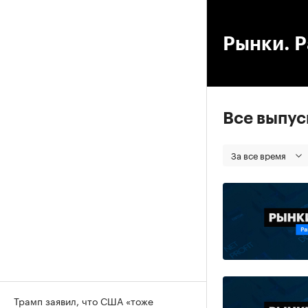
00
Рынки. Р
Все выпу
За все время
Трамп заявил, что США «тоже