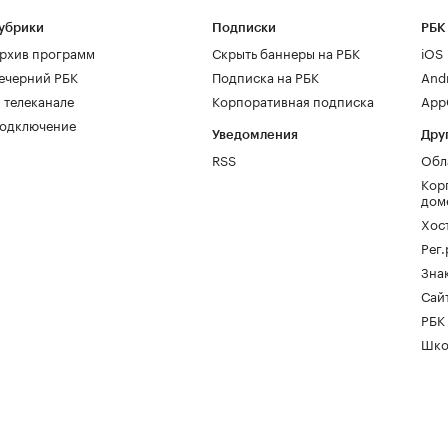
убрики
Подписки
РБК
рхив программ
Скрыть баннеры на РБК
iOS
ечерний РБК
Подписка на РБК
And
 телеканале
Корпоративная подписка
AppG
одключение
Уведомления
Дру
RSS
Обл
Кор
дом
Хос
Рег
Зна
Сайт
РБК
Шко