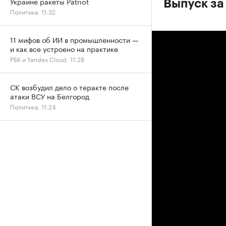
Украине ракеты Patriot
Выпуск за
Политика, 11:32
11 мифов об ИИ в промышленности —
и как все устроено на практике
РБК и Yandex Cloud, 11:28
СК возбудил дело о теракте после
атаки ВСУ на Белгород
Политика, 11:24