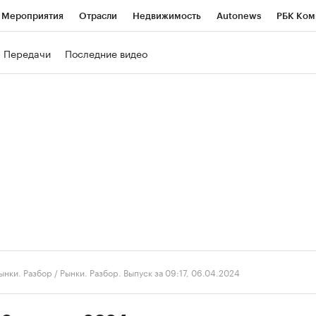
Мероприятия
Отрасли
Недвижимость
Autonews
РБК Ком
ние
РБК Курсы
РБК Life
Тренды
Визионеры
Национальн
Передачи
Последние видео
б
Исследования
Кредитные рейтинги
Франшизы
Газета
роверка контрагентов
Политика
Экономика
Бизнес
Техно
ынки. Разбор
/
Рынки. Разбор. Выпуск за 09:17, 06.04.2024