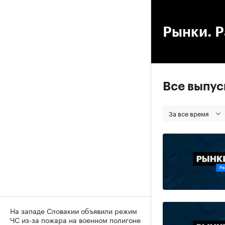
00
Рынки. Р
Все выпу
За все время
На западе Словакии объявили режим
ЧС из-за пожара на военном полигоне