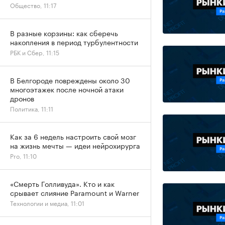
Общество, 11:17
В разные корзины: как сберечь
накопления в период турбулентности
РБК и Сбер, 11:15
В Белгороде повреждены около 30
многоэтажек после ночной атаки
дронов
Политика, 11:11
Как за 6 недель настроить свой мозг
на жизнь мечты — идеи нейрохирурга
Pro, 11:10
«Смерть Голливуда». Кто и как
срывает слияние Paramount и Warner
Технологии и медиа, 11:01