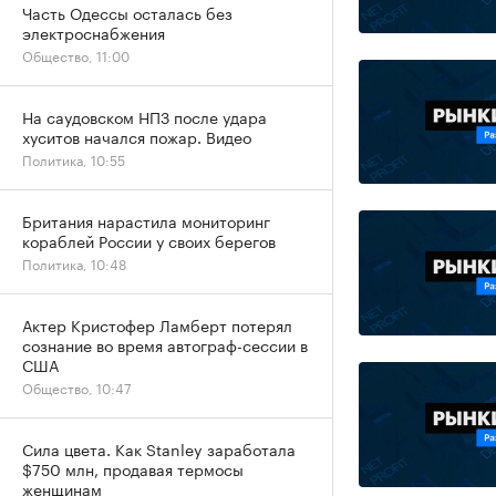
Часть Одессы осталась без
электроснабжения
Общество, 11:00
На саудовском НПЗ после удара
хуситов начался пожар. Видео
Политика, 10:55
Британия нарастила мониторинг
кораблей России у своих берегов
Политика, 10:48
Актер Кристофер Ламберт потерял
сознание во время автограф-сессии в
США
Общество, 10:47
Сила цвета. Как Stanley заработала
$750 млн, продавая термосы
женщинам