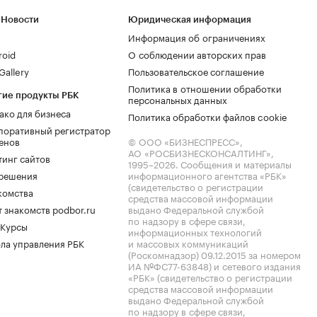
 Новости
Юридическая информация
Информация об ограничениях
roid
О соблюдении авторских прав
allery
Пользовательское соглашение
Политика в отношении обработки
гие продукты РБК
персональных данных
ако для бизнеса
Политика обработки файлов cookie
поративный регистратор
енов
© ООО «БИЗНЕСПРЕСС»,
АО «РОСБИЗНЕСКОНСАЛТИНГ»,
тинг сайтов
1995–2026
. Сообщения и материалы
.решения
информационного агентства «РБК»
(свидетельство о регистрации
комства
средства массовой информации
 знакомств podbor.ru
выдано Федеральной службой
по надзору в сфере связи,
 Курсы
информационных технологий
ла управления РБК
и массовых коммуникаций
(Роскомнадзор) 09.12.2015 за номером
ИА №ФС77-63848) и сетевого издания
«РБК» (свидетельство о регистрации
средства массовой информации
выдано Федеральной службой
по надзору в сфере связи,