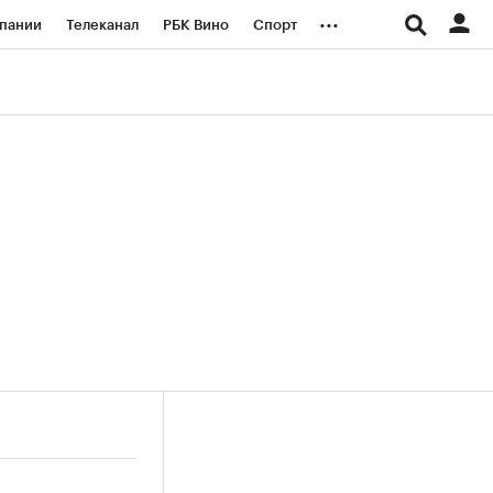
...
пании
Телеканал
РБК Вино
Спорт
ые проекты
Город
Стиль
Крипто
Спецпроекты СПб
логии и медиа
Финансы