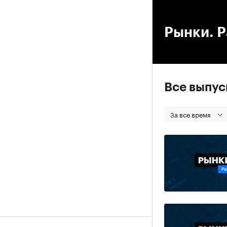
00
Рынки. Р
Все выпу
За все время