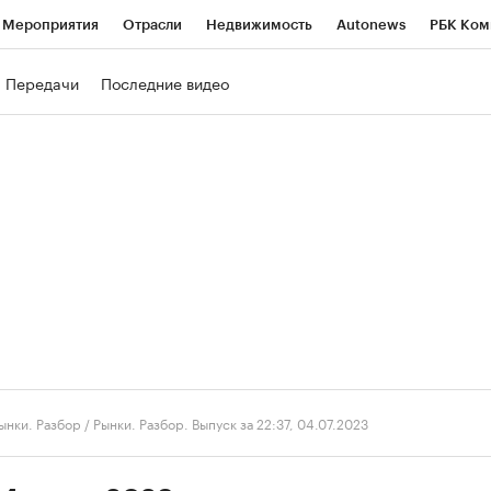
Мероприятия
Отрасли
Недвижимость
Autonews
РБК Ком
ние
РБК Курсы
РБК Life
Тренды
Визионеры
Национальн
Передачи
Последние видео
б
Исследования
Кредитные рейтинги
Франшизы
Газета
роверка контрагентов
Политика
Экономика
Бизнес
Техно
ынки. Разбор
/
Рынки. Разбор. Выпуск за 22:37, 04.07.2023