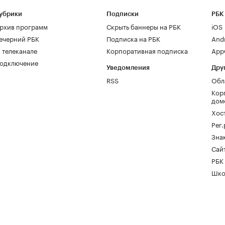
убрики
Подписки
РБК
рхив программ
Скрыть баннеры на РБК
iOS
ечерний РБК
Подписка на РБК
And
 телеканале
Корпоративная подписка
AppG
одключение
Уведомления
Дру
RSS
Обл
Кор
дом
Хос
Рег
Зна
Сайт
РБК
Шко