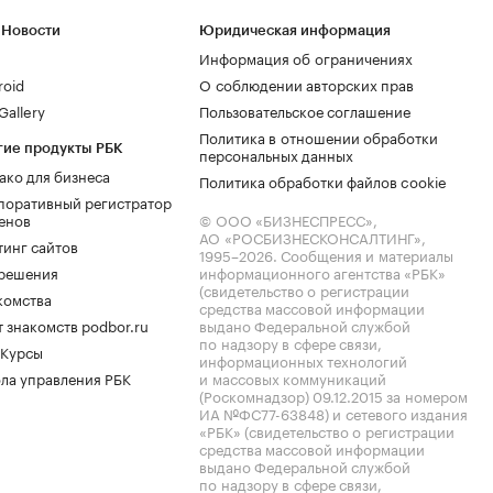
 Новости
Юридическая информация
Информация об ограничениях
roid
О соблюдении авторских прав
allery
Пользовательское соглашение
Политика в отношении обработки
гие продукты РБК
персональных данных
ако для бизнеса
Политика обработки файлов cookie
поративный регистратор
енов
© ООО «БИЗНЕСПРЕСС»,
АО «РОСБИЗНЕСКОНСАЛТИНГ»,
тинг сайтов
1995–2026
. Сообщения и материалы
.решения
информационного агентства «РБК»
(свидетельство о регистрации
комства
средства массовой информации
 знакомств podbor.ru
выдано Федеральной службой
по надзору в сфере связи,
 Курсы
информационных технологий
ла управления РБК
и массовых коммуникаций
(Роскомнадзор) 09.12.2015 за номером
ИА №ФС77-63848) и сетевого издания
«РБК» (свидетельство о регистрации
средства массовой информации
выдано Федеральной службой
по надзору в сфере связи,