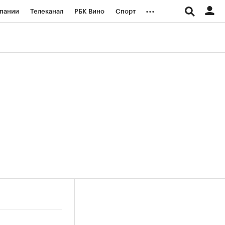
...
пании
Телеканал
РБК Вино
Спорт
ые проекты
Город
Стиль
Крипто
Спецпроекты СПб
логии и медиа
Финансы