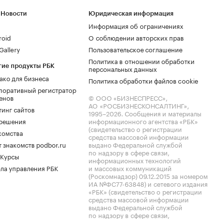
 Новости
Юридическая информация
Информация об ограничениях
roid
О соблюдении авторских прав
allery
Пользовательское соглашение
Политика в отношении обработки
гие продукты РБК
персональных данных
ако для бизнеса
Политика обработки файлов cookie
поративный регистратор
енов
© ООО «БИЗНЕСПРЕСС»,
АО «РОСБИЗНЕСКОНСАЛТИНГ»,
тинг сайтов
1995–2026
. Сообщения и материалы
.решения
информационного агентства «РБК»
(свидетельство о регистрации
комства
средства массовой информации
 знакомств podbor.ru
выдано Федеральной службой
по надзору в сфере связи,
 Курсы
информационных технологий
ла управления РБК
и массовых коммуникаций
(Роскомнадзор) 09.12.2015 за номером
ИА №ФС77-63848) и сетевого издания
«РБК» (свидетельство о регистрации
средства массовой информации
выдано Федеральной службой
по надзору в сфере связи,