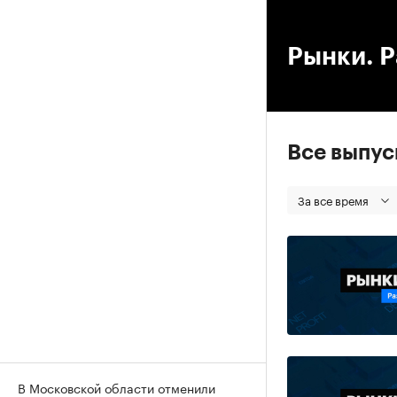
00
Рынки. Р
Все выпу
За все время
В Московской области отменили