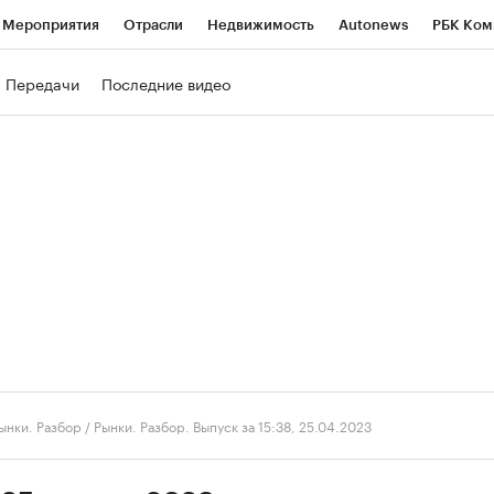
Мероприятия
Отрасли
Недвижимость
Autonews
РБК Ком
ние
РБК Курсы
РБК Life
Тренды
Визионеры
Национальн
Передачи
Последние видео
б
Исследования
Кредитные рейтинги
Франшизы
Газета
роверка контрагентов
Политика
Экономика
Бизнес
Техно
ынки. Разбор
/
Рынки. Разбор. Выпуск за 15:38, 25.04.2023