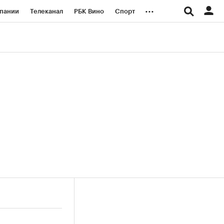
...
пании
Телеканал
РБК Вино
Спорт
ые проекты
Город
Стиль
Крипто
Спецпроекты СПб
логии и медиа
Финансы