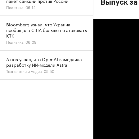
пакет санкций против России
Выпуск за
Политика, 06:14
Bloomberg узнал, что Украина
пообещала США больше не атаковать
КТК
Политика, 06:09
Axios узнал, что OpenAI замедлила
разработку ИИ-модели Astra
Технологии и медиа, 05:50