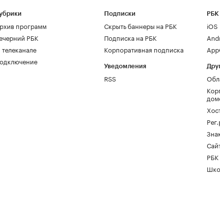
убрики
Подписки
РБК
рхив программ
Скрыть баннеры на РБК
iOS
ечерний РБК
Подписка на РБК
And
 телеканале
Корпоративная подписка
AppG
одключение
Уведомления
Дру
RSS
Обл
Кор
дом
Хос
Рег
Зна
Сайт
РБК
Шко