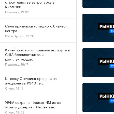
строительстве ветропарка в
Киргизии
Политика, 19:32
Семь признаков успешного бизнес-
центра
РБК и Upside, 19:20
Китай ужесточил правила экспорта в
США беспилотников и
комплектующих
Политика, 19:17
Клюшку Овечкина продали на
аукционе за ₽940 тыс.
Спорт, 19:11
УЕФА сохранил бойкот ЧМ из-за
утраты доверия к Инфантино
Спорт, 19:09