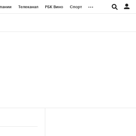
...
пании
Телеканал
РБК Вино
Спорт
ые проекты
Город
Стиль
Крипто
Спецпроекты СПб
логии и медиа
Финансы