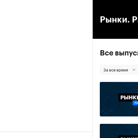
00
Рынки. Р
Все выпу
За все время