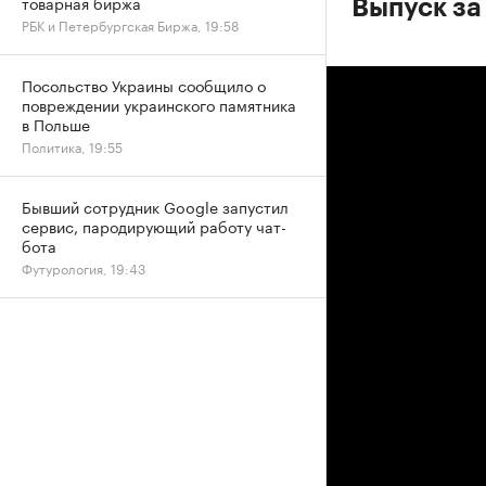
товарная биржа
Выпуск за
РБК и Петербургская Биржа, 19:58
Посольство Украины сообщило о
повреждении украинского памятника
в Польше
Политика, 19:55
Бывший сотрудник Google запустил
сервис, пародирующий работу чат-
бота
Футурология, 19:43