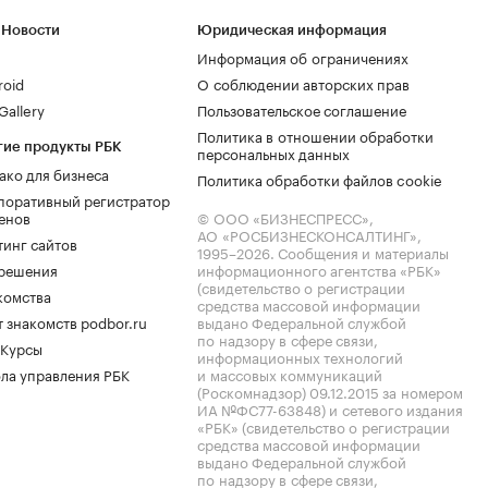
 Новости
Юридическая информация
Информация об ограничениях
roid
О соблюдении авторских прав
allery
Пользовательское соглашение
Политика в отношении обработки
гие продукты РБК
персональных данных
ако для бизнеса
Политика обработки файлов cookie
поративный регистратор
енов
© ООО «БИЗНЕСПРЕСС»,
АО «РОСБИЗНЕСКОНСАЛТИНГ»,
тинг сайтов
1995–2026
. Сообщения и материалы
.решения
информационного агентства «РБК»
(свидетельство о регистрации
комства
средства массовой информации
 знакомств podbor.ru
выдано Федеральной службой
по надзору в сфере связи,
 Курсы
информационных технологий
ла управления РБК
и массовых коммуникаций
(Роскомнадзор) 09.12.2015 за номером
ИА №ФС77-63848) и сетевого издания
«РБК» (свидетельство о регистрации
средства массовой информации
выдано Федеральной службой
по надзору в сфере связи,