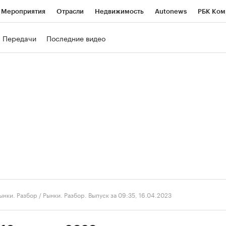
Мероприятия
Отрасли
Недвижимость
Autonews
РБК Ком
ние
РБК Курсы
РБК Life
Тренды
Визионеры
Национальн
Передачи
Последние видео
б
Исследования
Кредитные рейтинги
Франшизы
Газета
роверка контрагентов
Политика
Экономика
Бизнес
Техно
ынки. Разбор
/
Рынки. Разбор. Выпуск за 09:35, 16.04.2023