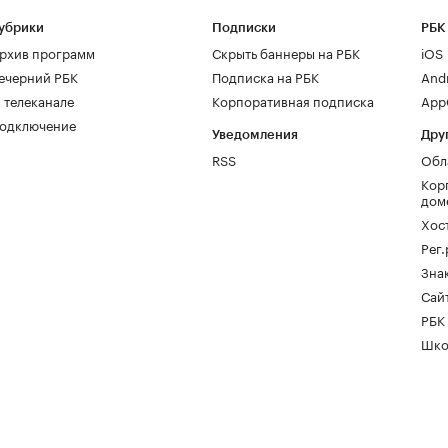
убрики
Подписки
РБК
рхив программ
Скрыть баннеры на РБК
iOS
ечерний РБК
Подписка на РБК
And
 телеканале
Корпоративная подписка
AppG
одключение
Уведомления
Дру
RSS
Обл
Кор
дом
Хос
Рег
Зна
Сайт
РБК
Шко