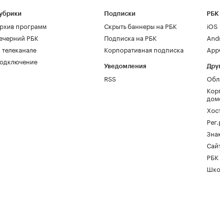
убрики
Подписки
РБК
рхив программ
Скрыть баннеры на РБК
iOS
ечерний РБК
Подписка на РБК
And
 телеканале
Корпоративная подписка
AppG
одключение
Уведомления
Дру
RSS
Обл
Кор
дом
Хос
Рег
Зна
Сайт
РБК
Шко