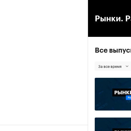
00
Рынки. Р
Все выпу
За все время