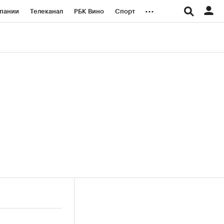
...
пании
Телеканал
РБК Вино
Спорт
ые проекты
Город
Стиль
Крипто
Спецпроекты СПб
логии и медиа
Финансы