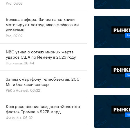
Pro, 07:02
Большая афера. Зачем начальники
мотивируют сотрудников фейковыми
успехами
Pro, 07:02
NBC узнал о сотнях мирных жертв
ударов США по Йемену в 2025 году
Политика, 06:44
Зачем смартфону телеобъектив, 200
Мп и большой сенсор
РБК и Huawei, 06:32
Конгресс оценил создание «Золотого
флота» Трампа в $275 млрд
Финансы, 06:32