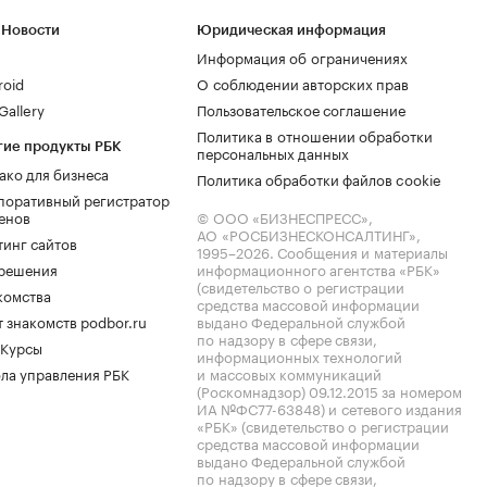
 Новости
Юридическая информация
Информация об ограничениях
roid
О соблюдении авторских прав
allery
Пользовательское соглашение
Политика в отношении обработки
гие продукты РБК
персональных данных
ако для бизнеса
Политика обработки файлов cookie
поративный регистратор
енов
© ООО «БИЗНЕСПРЕСС»,
АО «РОСБИЗНЕСКОНСАЛТИНГ»,
тинг сайтов
1995–2026
. Сообщения и материалы
.решения
информационного агентства «РБК»
(свидетельство о регистрации
комства
средства массовой информации
 знакомств podbor.ru
выдано Федеральной службой
по надзору в сфере связи,
 Курсы
информационных технологий
ла управления РБК
и массовых коммуникаций
(Роскомнадзор) 09.12.2015 за номером
ИА №ФС77-63848) и сетевого издания
«РБК» (свидетельство о регистрации
средства массовой информации
выдано Федеральной службой
по надзору в сфере связи,