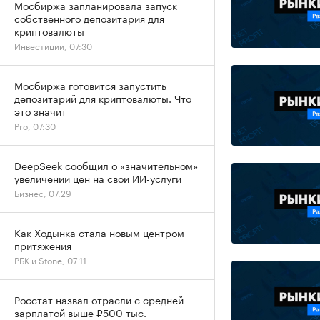
Мосбиржа запланировала запуск
собственного депозитария для
криптовалюты
Инвестиции, 07:30
Мосбиржа готовится запустить
депозитарий для криптовалюты. Что
это значит
Pro, 07:30
DeepSeek сообщил о «значительном»
увеличении цен на свои ИИ-услуги
Бизнес, 07:29
Как Ходынка стала новым центром
притяжения
РБК и Stone, 07:11
Росстат назвал отрасли с средней
зарплатой выше ₽500 тыс.