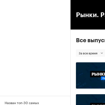
00
Рынки. Р
Все выпу
За все время
Назван топ-30 самых