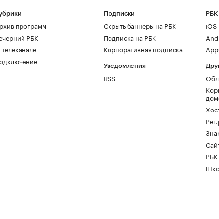
убрики
Подписки
РБК
рхив программ
Скрыть баннеры на РБК
iOS
ечерний РБК
Подписка на РБК
And
 телеканале
Корпоративная подписка
AppG
одключение
Уведомления
Дру
RSS
Обл
Кор
дом
Хос
Рег
Зна
Сайт
РБК
Шко