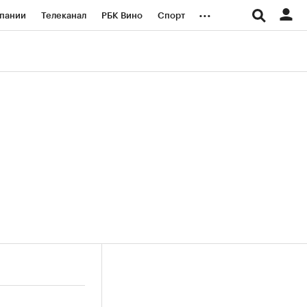
...
пании
Телеканал
РБК Вино
Спорт
ые проекты
Город
Стиль
Крипто
Спецпроекты СПб
логии и медиа
Финансы