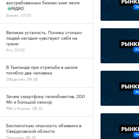
востребованных бизнес-книг июля
РАДИО
Бизнес, 07:00
Великая усталость. Почему столько
людей сегодня чувствуют себя на
грани
Pro, 07:00
В Таиланде при стрельбе в школе
погибли два человека
Общество, 06:56
Зачем смартфону телеобъектив, 200
Мп и большой сенсор
РБК и Huawei, 06:32
Беспилотную опасность объявили в
Свердловской области
Политика, 06:10