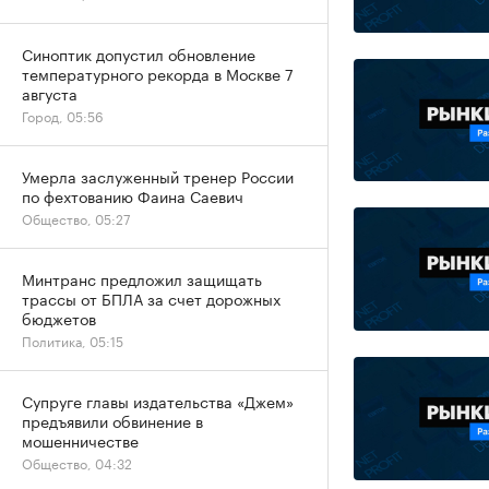
Синоптик допустил обновление
температурного рекорда в Москве 7
августа
Город, 05:56
Умерла заслуженный тренер России
по фехтованию Фаина Саевич
Общество, 05:27
Минтранс предложил защищать
трассы от БПЛА за счет дорожных
бюджетов
Политика, 05:15
Супруге главы издательства «Джем»
предъявили обвинение в
мошенничестве
Общество, 04:32