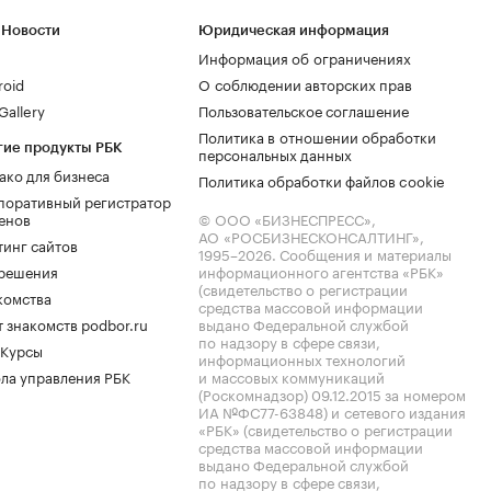
 Новости
Юридическая информация
Информация об ограничениях
roid
О соблюдении авторских прав
allery
Пользовательское соглашение
Политика в отношении обработки
гие продукты РБК
персональных данных
ако для бизнеса
Политика обработки файлов cookie
поративный регистратор
енов
© ООО «БИЗНЕСПРЕСС»,
АО «РОСБИЗНЕСКОНСАЛТИНГ»,
тинг сайтов
1995–2026
. Сообщения и материалы
.решения
информационного агентства «РБК»
(свидетельство о регистрации
комства
средства массовой информации
 знакомств podbor.ru
выдано Федеральной службой
по надзору в сфере связи,
 Курсы
информационных технологий
ла управления РБК
и массовых коммуникаций
(Роскомнадзор) 09.12.2015 за номером
ИА №ФС77-63848) и сетевого издания
«РБК» (свидетельство о регистрации
средства массовой информации
выдано Федеральной службой
по надзору в сфере связи,