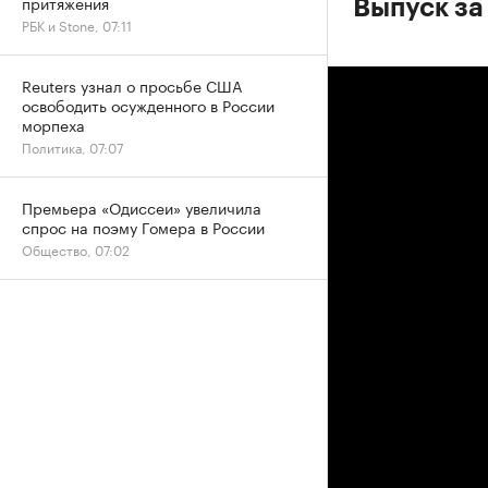
притяжения
Выпуск за
РБК и Stone, 07:11
Reuters узнал о просьбе США
освободить осужденного в России
морпеха
Политика, 07:07
Премьера «Одиссеи» увеличила
спрос на поэму Гомера в России
Общество, 07:02