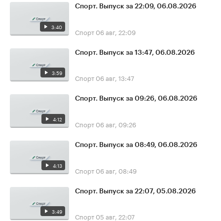
Спорт. Выпуск за 22:09, 06.08.2026
3:40
Спорт
06 авг, 22:09
Спорт. Выпуск за 13:47, 06.08.2026
3:59
Спорт
06 авг, 13:47
Спорт. Выпуск за 09:26, 06.08.2026
4:12
Спорт
06 авг, 09:26
Спорт. Выпуск за 08:49, 06.08.2026
4:13
Спорт
06 авг, 08:49
Спорт. Выпуск за 22:07, 05.08.2026
3:49
Спорт
05 авг, 22:07