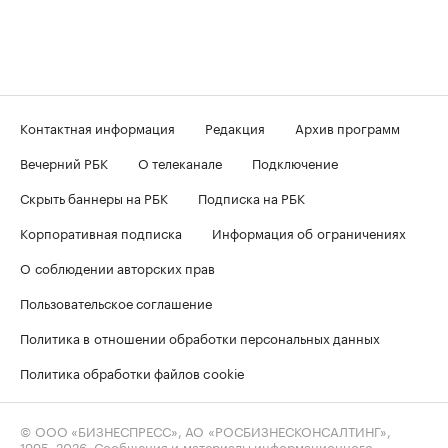
Контактная информация
Редакция
Архив программ
Вечерний РБК
О телеканале
Подключение
Скрыть баннеры на РБК
Подписка на РБК
Корпоративная подписка
Информация об ограничениях
О соблюдении авторских прав
Пользовательское соглашение
Политика в отношении обработки персональных данных
Политика обработки файлов cookie
© ООО «БИЗНЕСПРЕСС», АО «РОСБИЗНЕСКОНСАЛТИНГ»,
1995–2026
. Сообщения и материалы информационного