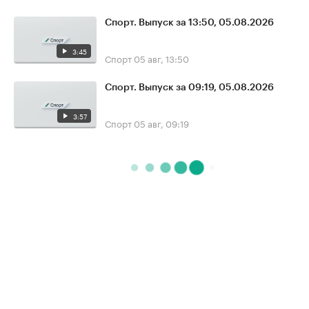
Спорт. Выпуск за 13:50, 05.08.2026
3:45
Спорт
05 авг, 13:50
Спорт. Выпуск за 09:19, 05.08.2026
3:57
Спорт
05 авг, 09:19