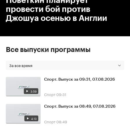
Поветкин планирует
провести бой против
Джошуа осенью в Англии
Все выпуски программы
За все время
Спорт. Выпуск за 09:31, 07.08.2026
3:59
Спорт
09:31
Спорт. Выпуск за 08:49, 07.08.2026
4:13
Спорт
08:49