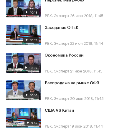
Перспектива рубля
10:18
РБК. Эксперт
26 июн 2018, 11:45
Заседание ОПЕК
10:12
РБК. Эксперт
22 июн 2018, 11:44
Экономика России
10:07
РБК. Эксперт
21 июн 2018, 11:45
Распродажа на рынке ОФЗ
10:16
РБК. Эксперт
20 июн 2018, 11:45
США VS Китай
9:57
РБК. Эксперт
19 июн 2018, 11:44