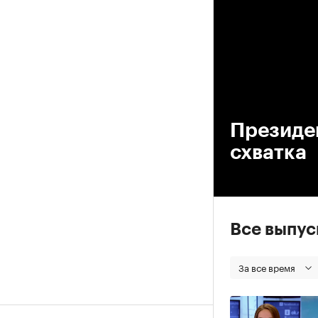
00
Президе
схватка
Все выпу
За все время