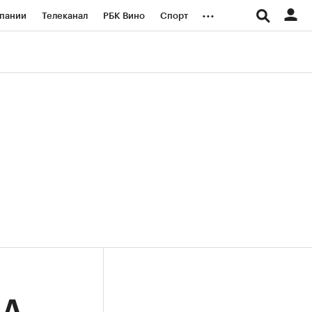
...
пании
Телеканал
РБК Вино
Спорт
ые проекты
Город
Стиль
Крипто
Спецпроекты СПб
логии и медиа
Финансы
А.