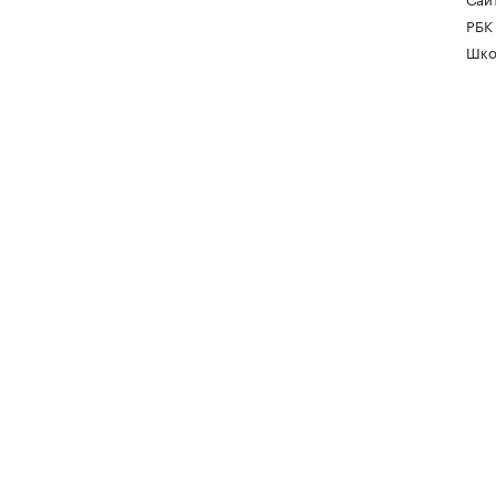
РБК
Шко