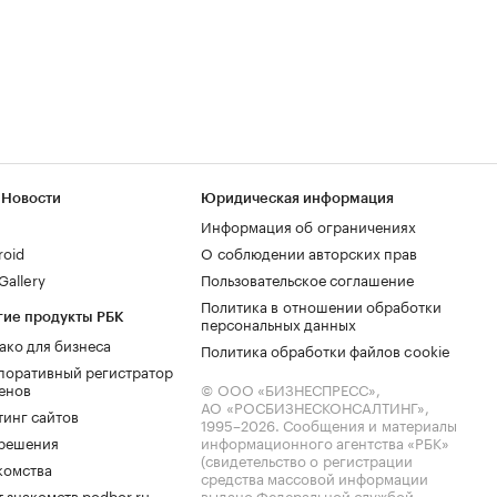
 Новости
Юридическая информация
Информация об ограничениях
roid
О соблюдении авторских прав
allery
Пользовательское соглашение
Политика в отношении обработки
гие продукты РБК
персональных данных
ако для бизнеса
Политика обработки файлов cookie
поративный регистратор
енов
© ООО «БИЗНЕСПРЕСС»,
АО «РОСБИЗНЕСКОНСАЛТИНГ»,
тинг сайтов
1995–2026
. Сообщения и материалы
.решения
информационного агентства «РБК»
(свидетельство о регистрации
комства
средства массовой информации
 знакомств podbor.ru
выдано Федеральной службой