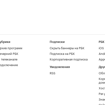
убрики
Подписки
РБК
рхив программ
Скрыть баннеры на РБК
iOS
ечерний РБК
Подписка на РБК
And
 телеканале
Корпоративная подписка
AppG
одключение
Уведомления
Дру
RSS
Обл
Кор
дом
Хос
Рег
Зна
Сайт