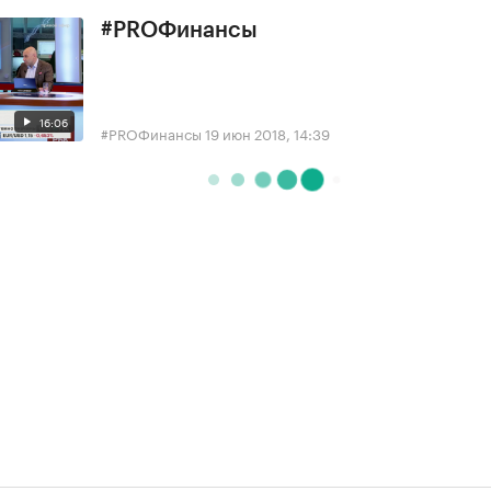
#PROФинансы
16:06
#PROФинансы
19 июн 2018, 14:39