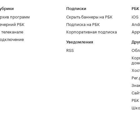
убрики
Подписки
РБК
рхив программ
Скрыть баннеры на РБК
iOS
ечерний РБК
Подписка на РБК
And
 телеканале
Корпоративная подписка
AppG
одключение
Уведомления
Дру
RSS
Обл
Кор
дом
Хос
Рег
Зна
Сайт
РБК
Шко