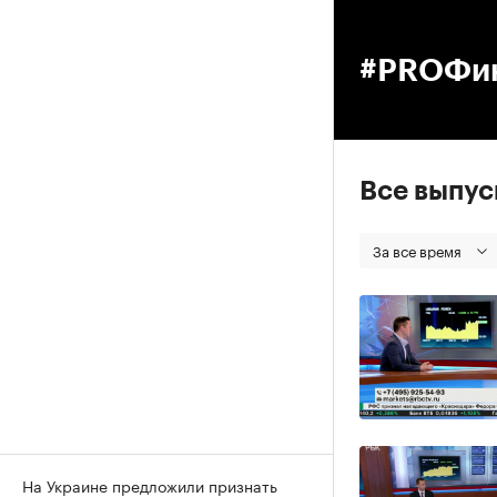
00
#PROФи
Все выпу
За все время
На Украине предложили признать