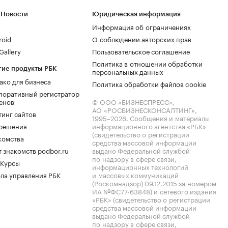
 Новости
Юридическая информация
Информация об ограничениях
roid
О соблюдении авторских прав
allery
Пользовательское соглашение
Политика в отношении обработки
гие продукты РБК
персональных данных
ако для бизнеса
Политика обработки файлов cookie
поративный регистратор
енов
© ООО «БИЗНЕСПРЕСС»,
АО «РОСБИЗНЕСКОНСАЛТИНГ»,
тинг сайтов
1995–2026
. Сообщения и материалы
.решения
информационного агентства «РБК»
(свидетельство о регистрации
комства
средства массовой информации
 знакомств podbor.ru
выдано Федеральной службой
по надзору в сфере связи,
 Курсы
информационных технологий
ла управления РБК
и массовых коммуникаций
(Роскомнадзор) 09.12.2015 за номером
ИА №ФС77-63848) и сетевого издания
«РБК» (свидетельство о регистрации
средства массовой информации
выдано Федеральной службой
по надзору в сфере связи,