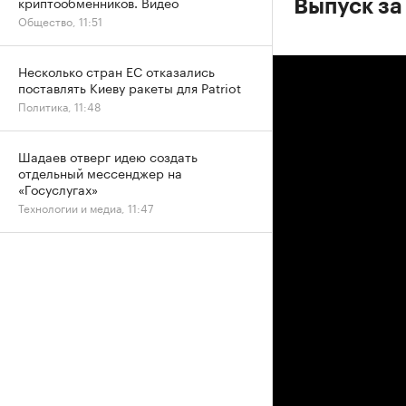
криптообменников. Видео
Выпуск за
Общество, 11:51
Несколько стран ЕС отказались
поставлять Киеву ракеты для Patriot
Политика, 11:48
Шадаев отверг идею создать
отдельный мессенджер на
«Госуслугах»
Технологии и медиа, 11:47