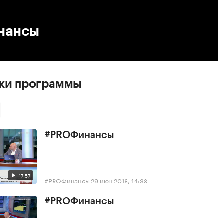
:00
/
00:00
нансы
ски программы
#PROФинансы
17:57
#PROФинансы
29 июн 2018, 14:38
#PROФинансы