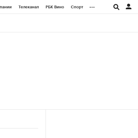
...
пании
Телеканал
РБК Вино
Спорт
ые проекты
Город
Стиль
Крипто
Спецпроекты СПб
логии и медиа
Финансы