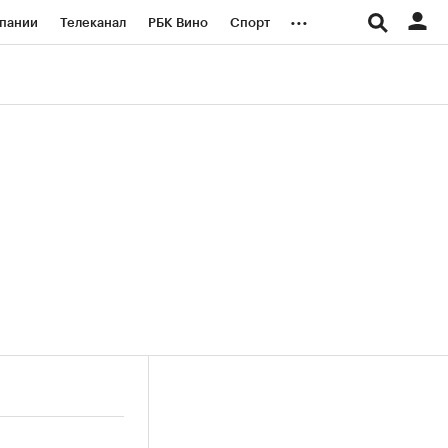
...
пании
Телеканал
РБК Вино
Спорт
ые проекты
Город
Стиль
Крипто
Спецпроекты СПб
логии и медиа
Финансы