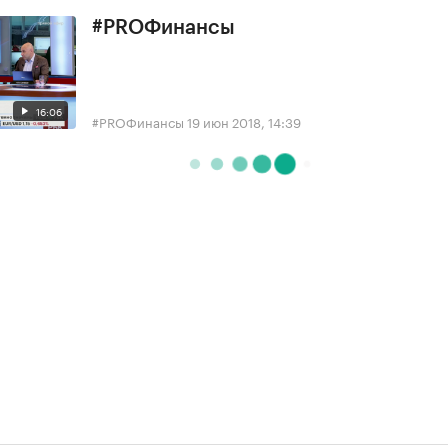
#PROФинансы
16:06
#PROФинансы
19 июн 2018, 14:39