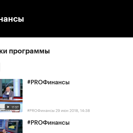
:00
/
00:00
нансы
ски программы
#PROФинансы
17:57
#PROФинансы
29 июн 2018, 14:38
#PROФинансы