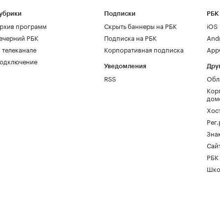
убрики
Подписки
РБК
рхив программ
Скрыть баннеры на РБК
iOS
ечерний РБК
Подписка на РБК
And
 телеканале
Корпоративная подписка
AppG
одключение
Уведомления
Дру
RSS
Обл
Кор
дом
Хос
Рег
Зна
Сайт
РБК
Шко