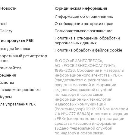
 Новости
Юридическая информация
Информация об ограничениях
roid
О соблюдении авторских прав
allery
Пользовательское соглашение
Политика в отношении обработки
гие продукты РБК
персональных данных
ако для бизнеса
Политика обработки файлов cookie
поративный регистратор
енов
© ООО «БИЗНЕСПРЕСС»,
АО «РОСБИЗНЕСКОНСАЛТИНГ»,
тинг сайтов
1995–2026
. Сообщения и материалы
.решения
информационного агентства «РБК»
(свидетельство о регистрации
комства
средства массовой информации
 знакомств podbor.ru
выдано Федеральной службой
по надзору в сфере связи,
 Курсы
информационных технологий
ла управления РБК
и массовых коммуникаций
(Роскомнадзор) 09.12.2015 за номером
ИА №ФС77-63848) и сетевого издания
«РБК» (свидетельство о регистрации
средства массовой информации
выдано Федеральной службой
по надзору в сфере связи,