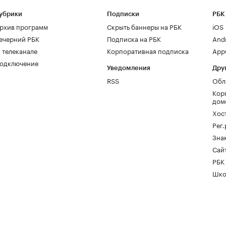
убрики
Подписки
РБК
рхив программ
Скрыть баннеры на РБК
iOS
ечерний РБК
Подписка на РБК
And
 телеканале
Корпоративная подписка
AppG
одключение
Уведомления
Дру
RSS
Обл
Кор
дом
Хос
Рег
Зна
Сайт
РБК
Шко