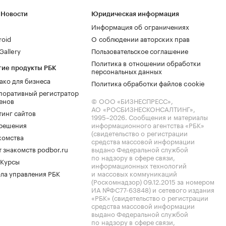
 Новости
Юридическая информация
Информация об ограничениях
roid
О соблюдении авторских прав
allery
Пользовательское соглашение
Политика в отношении обработки
гие продукты РБК
персональных данных
ако для бизнеса
Политика обработки файлов cookie
поративный регистратор
енов
© ООО «БИЗНЕСПРЕСС»,
АО «РОСБИЗНЕСКОНСАЛТИНГ»,
тинг сайтов
1995–2026
. Сообщения и материалы
.решения
информационного агентства «РБК»
(свидетельство о регистрации
комства
средства массовой информации
 знакомств podbor.ru
выдано Федеральной службой
по надзору в сфере связи,
 Курсы
информационных технологий
ла управления РБК
и массовых коммуникаций
(Роскомнадзор) 09.12.2015 за номером
ИА №ФС77-63848) и сетевого издания
«РБК» (свидетельство о регистрации
средства массовой информации
выдано Федеральной службой
по надзору в сфере связи,