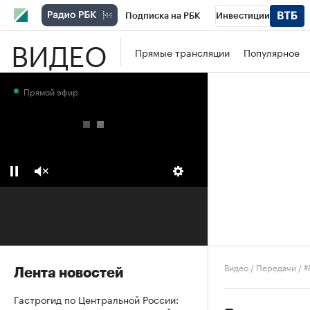
Подписка на РБК
Инвестиции
ВИДЕО
Школа управления РБК
РБК Образова
Прямые трансляции
Популярное
РБК Бизнес-среда
Дискуссионный клу
Прямой эфир
Конференции СПб
Спецпроекты
П
Рынок наличной валюты
Видео
/
Передачи
/
#
Лента новостей
Гастрогид по Центральной России: