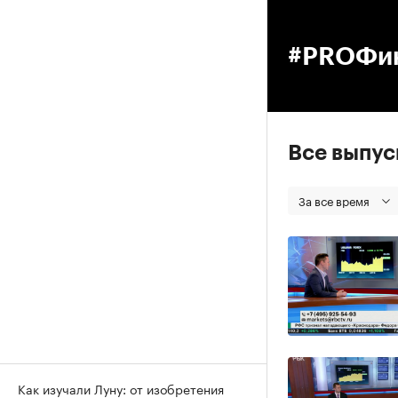
00
#PROФи
Все выпу
За все время
Как изучали Луну: от изобретения