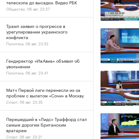
телескопа до высадки. Видео РБК
Общество, 06 авг, 23:57
Трамп заявил о прогрессе в
урегулировании украинского
конфликта
Политика, 06 авг, 23:52
Гендиректор «ИжАвиа» объявил об
увольнении
Политика, 06 авг, 23:41
Матч Первой лиги перенесли из-за
проблем с вылетом «Сочи» в Москву
Спорт, 06 авг, 23:35
Перешедший в «Лидс» Траффорд стал
самым дорогим британским
вратарем
Спорт, 06 авг, 23:21