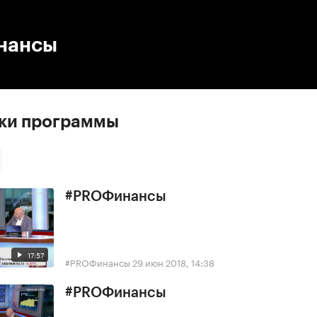
:00
/
00:00
нансы
ски программы
#PROФинансы
17:57
#PROФинансы
29 июн 2018, 14:38
#PROФинансы