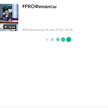
#PROФинансы
16:06
#PROФинансы
19 июн 2018, 14:39