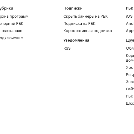
убрики
Подписки
РБК
рхив программ
Скрыть баннеры на РБК
iOS
ечерний РБК
Подписка на РБК
And
 телеканале
Корпоративная подписка
AppG
одключение
Уведомления
Дру
RSS
Обл
Кор
дом
Хос
Рег
Зна
Сайт
РБК
Шко