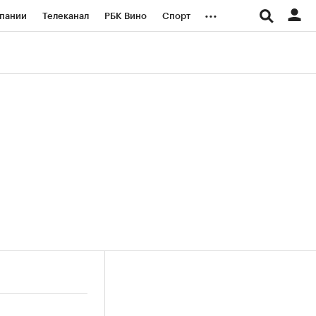
...
пании
Телеканал
РБК Вино
Спорт
ые проекты
Город
Стиль
Крипто
Спецпроекты СПб
логии и медиа
Финансы