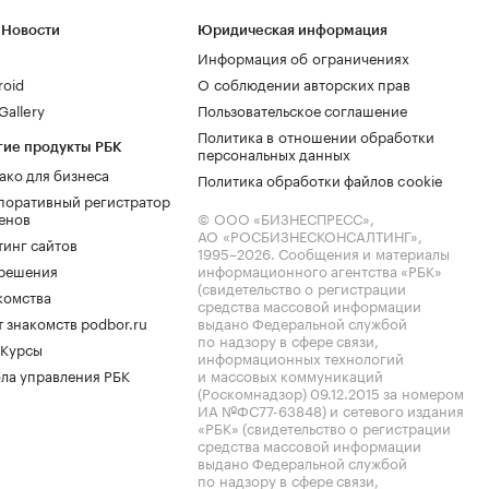
 Новости
Юридическая информация
Информация об ограничениях
roid
О соблюдении авторских прав
allery
Пользовательское соглашение
Политика в отношении обработки
гие продукты РБК
персональных данных
ако для бизнеса
Политика обработки файлов cookie
поративный регистратор
енов
© ООО «БИЗНЕСПРЕСС»,
АО «РОСБИЗНЕСКОНСАЛТИНГ»,
тинг сайтов
1995–2026
. Сообщения и материалы
.решения
информационного агентства «РБК»
(свидетельство о регистрации
комства
средства массовой информации
 знакомств podbor.ru
выдано Федеральной службой
по надзору в сфере связи,
 Курсы
информационных технологий
ла управления РБК
и массовых коммуникаций
(Роскомнадзор) 09.12.2015 за номером
ИА №ФС77-63848) и сетевого издания
«РБК» (свидетельство о регистрации
средства массовой информации
выдано Федеральной службой
по надзору в сфере связи,