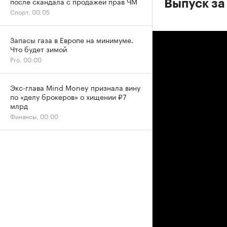
после скандала с продажей прав ЧМ
Выпуск за
Спорт, 00:05
Запасы газа в Европе на минимуме.
Что будет зимой
Pro, 00:00
Экс-глава Mind Money признала вину
по «делу брокеров» о хищении ₽7
млрд
Финансы, 00:00