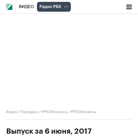
ВИДЕО
Видео
/
Передачи
/
#PROФинансы
/
#PROФинансы
Выпуск за 6 июня, 2017