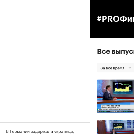
00
#PROФи
Все выпу
За все время
В Германии задержали украинца,