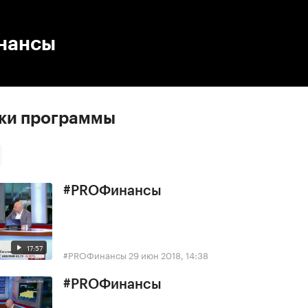
:00
/
00:00
нансы
ски программы
#PROФинансы
17:57
#PROФинансы
29 июн 2018, 14:38
#PROФинансы