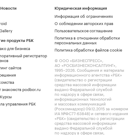
 Новости
Юридическая информация
Информация об ограничениях
roid
О соблюдении авторских прав
allery
Пользовательское соглашение
Политика в отношении обработки
гие продукты РБК
персональных данных
ако для бизнеса
Политика обработки файлов cookie
поративный регистратор
енов
© ООО «БИЗНЕСПРЕСС»,
АО «РОСБИЗНЕСКОНСАЛТИНГ»,
тинг сайтов
1995–2026
. Сообщения и материалы
.решения
информационного агентства «РБК»
(свидетельство о регистрации
комства
средства массовой информации
 знакомств podbor.ru
выдано Федеральной службой
по надзору в сфере связи,
 Курсы
информационных технологий
ла управления РБК
и массовых коммуникаций
(Роскомнадзор) 09.12.2015 за номером
ИА №ФС77-63848) и сетевого издания
«РБК» (свидетельство о регистрации
средства массовой информации
выдано Федеральной службой
по надзору в сфере связи,