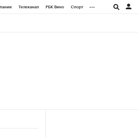
...
пании
Телеканал
РБК Вино
Спорт
ые проекты
Город
Стиль
Крипто
Спецпроекты СПб
логии и медиа
Финансы