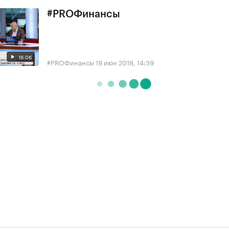
#PROФинансы
16:06
#PROФинансы
19 июн 2018, 14:39