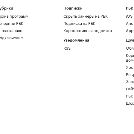
убрики
Подписки
РБК
рхив программ
Скрыть баннеры на РБК
iOS
ечерний РБК
Подписка на РБК
And
 телеканале
Корпоративная подписка
AppG
одключение
Уведомления
Дру
RSS
Обл
Кор
дом
Хос
Рег
Зна
Сайт
РБК
Шко