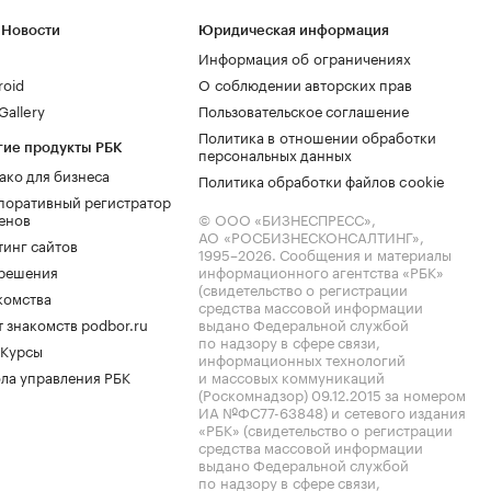
 Новости
Юридическая информация
Информация об ограничениях
roid
О соблюдении авторских прав
allery
Пользовательское соглашение
Политика в отношении обработки
гие продукты РБК
персональных данных
ако для бизнеса
Политика обработки файлов cookie
поративный регистратор
енов
© ООО «БИЗНЕСПРЕСС»,
АО «РОСБИЗНЕСКОНСАЛТИНГ»,
тинг сайтов
1995–2026
. Сообщения и материалы
.решения
информационного агентства «РБК»
(свидетельство о регистрации
комства
средства массовой информации
 знакомств podbor.ru
выдано Федеральной службой
по надзору в сфере связи,
 Курсы
информационных технологий
ла управления РБК
и массовых коммуникаций
(Роскомнадзор) 09.12.2015 за номером
ИА №ФС77-63848) и сетевого издания
«РБК» (свидетельство о регистрации
средства массовой информации
выдано Федеральной службой
по надзору в сфере связи,