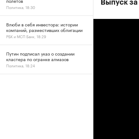
полетов
Выпуск за
Политика, 18:30
Влюби в себя инвестора: истории
компаний, разместивших облигации
РБК и МСП Банк, 18:29
Путин подписал указ о создании
кластера по огранке алмазов
Политика, 18:24