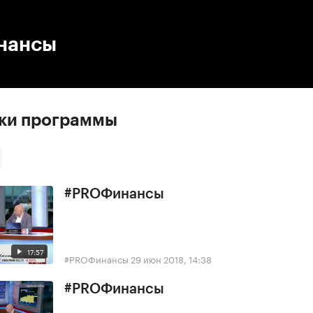
:00
/
00:00
нансы
ски программы
#PROФинансы
17:57
#PROФинансы
29 июн 2018, 14:38
#PROФинансы