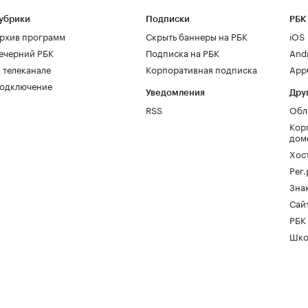
убрики
Подписки
РБК
рхив программ
Скрыть баннеры на РБК
iOS
ечерний РБК
Подписка на РБК
And
 телеканале
Корпоративная подписка
AppG
одключение
Уведомления
Дру
RSS
Обл
Кор
дом
Хос
Рег
Зна
Сайт
РБК
Шко