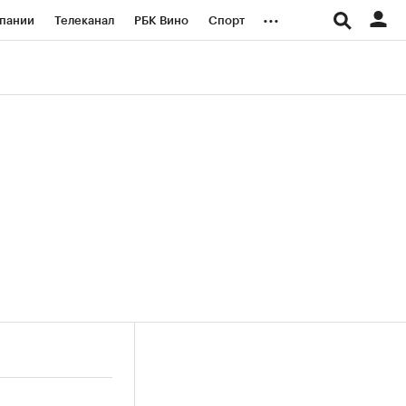
...
пании
Телеканал
РБК Вино
Спорт
ые проекты
Город
Стиль
Крипто
Спецпроекты СПб
логии и медиа
Финансы