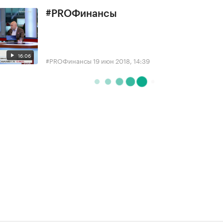
#PROФинансы
16:06
#PROФинансы
19 июн 2018, 14:39