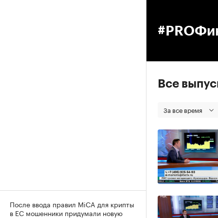
00
#PROФи
Все выпу
За все время
После ввода правил MiCA для крипты
в ЕС мошенники придумали новую