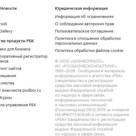
 Новости
Юридическая информация
Информация об ограничениях
roid
О соблюдении авторских прав
allery
Пользовательское соглашение
Политика в отношении обработки
гие продукты РБК
персональных данных
ако для бизнеса
Политика обработки файлов cookie
поративный регистратор
енов
© ООО «БИЗНЕСПРЕСС»,
АО «РОСБИЗНЕСКОНСАЛТИНГ»,
тинг сайтов
1995–2026
. Сообщения и материалы
.решения
информационного агентства «РБК»
(свидетельство о регистрации
комства
средства массовой информации
 знакомств podbor.ru
выдано Федеральной службой
по надзору в сфере связи,
 Курсы
информационных технологий
ла управления РБК
и массовых коммуникаций
(Роскомнадзор) 09.12.2015 за номером
ИА №ФС77-63848) и сетевого издания
«РБК» (свидетельство о регистрации
средства массовой информации
выдано Федеральной службой
по надзору в сфере связи,