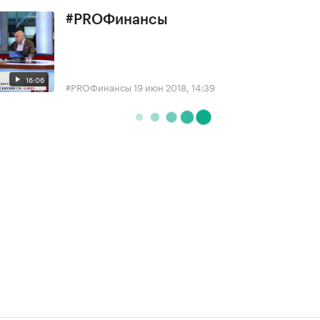
#PROФинансы
16:06
#PROФинансы
19 июн 2018, 14:39