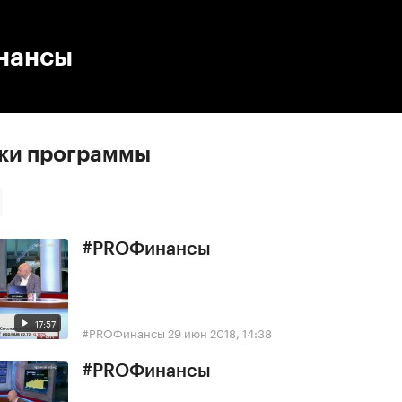
:00
/
00:00
нансы
ски программы
#PROФинансы
17:57
#PROФинансы
29 июн 2018, 14:38
#PROФинансы