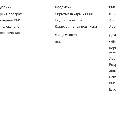
убрики
Подписки
РБК
рхив программ
Скрыть баннеры на РБК
iOS
ечерний РБК
Подписка на РБК
And
 телеканале
Корпоративная подписка
AppG
одключение
Уведомления
Дру
RSS
Обл
Кор
дом
Хос
Рег
Зна
Сайт
РБК
Шко