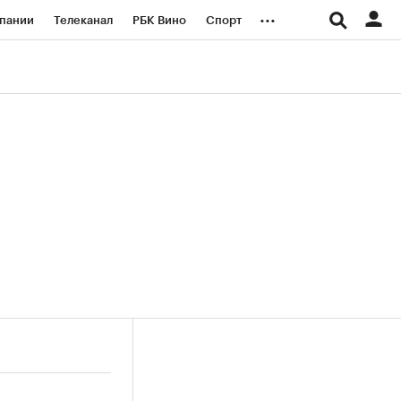
...
пании
Телеканал
РБК Вино
Спорт
ые проекты
Город
Стиль
Крипто
Спецпроекты СПб
логии и медиа
Финансы