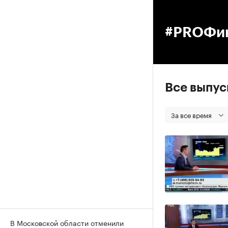
00
#PROФи
Все выпу
За все время
В Московской области отменили