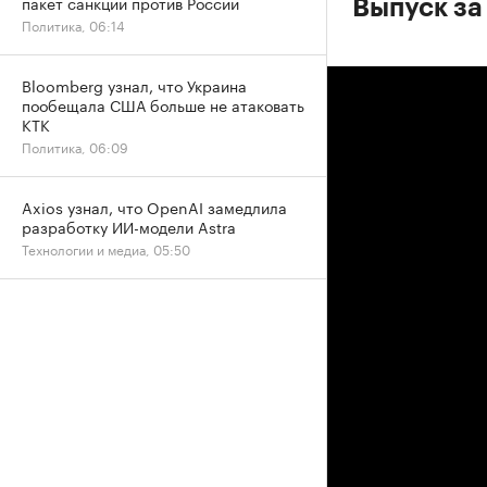
пакет санкций против России
Выпуск за
Политика, 06:14
Bloomberg узнал, что Украина
пообещала США больше не атаковать
КТК
Политика, 06:09
Axios узнал, что OpenAI замедлила
разработку ИИ-модели Astra
Технологии и медиа, 05:50