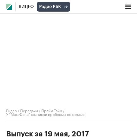
ВИДЕО
Видео
/
Передачи
/
Прайм-Тайм
/
У "МегаФона" возникли проблемы со связью
Выпуск за 19 мая, 2017