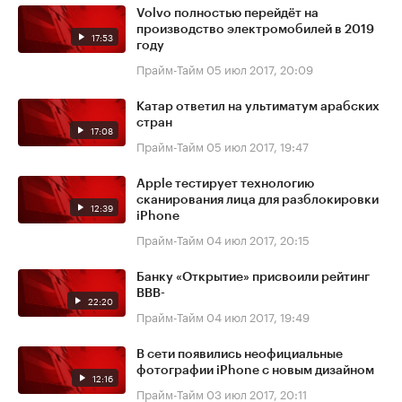
Volvo полностью перейдёт на
производство электромобилей в 2019
17:53
году
Прайм-Тайм
05 июл 2017, 20:09
Катар ответил на ультиматум арабских
стран
17:08
Прайм-Тайм
05 июл 2017, 19:47
Apple тестирует технологию
сканирования лица для разблокировки
12:39
iPhone
Прайм-Тайм
04 июл 2017, 20:15
Банку «Открытие» присвоили рейтинг
BBB-
22:20
Прайм-Тайм
04 июл 2017, 19:49
В сети появились неофициальные
фотографии iPhone с новым дизайном
12:16
Прайм-Тайм
03 июл 2017, 20:11