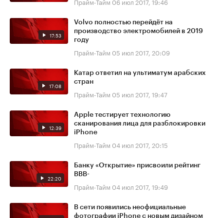
Прайм-Тайм
06 июл 2017, 19:46
Volvo полностью перейдёт на
производство электромобилей в 2019
17:53
году
Прайм-Тайм
05 июл 2017, 20:09
Катар ответил на ультиматум арабских
стран
17:08
Прайм-Тайм
05 июл 2017, 19:47
Apple тестирует технологию
сканирования лица для разблокировки
12:39
iPhone
Прайм-Тайм
04 июл 2017, 20:15
Банку «Открытие» присвоили рейтинг
BBB-
22:20
Прайм-Тайм
04 июл 2017, 19:49
В сети появились неофициальные
фотографии iPhone с новым дизайном