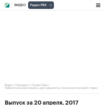
ВИДЕО
Видео
/
Передачи
/
Прайм-Тайм
/
Набиуллина рассказала о двух вариантах снижения ключевой ставки
Выпуск за 20 апреля, 2017