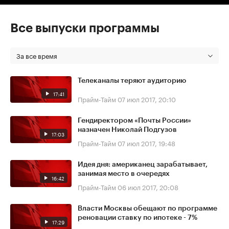
Все выпуски программы
За все время
Телеканалы теряют аудиторию
17:41
Прайм-Тайм
07 июл 2017, 20:10
Гендиректором «Почты России»
назначен Николай Подгузов
17:03
Прайм-Тайм
07 июл 2017, 19:48
Идея дня: американец зарабатывает,
занимая место в очередях
16:42
Прайм-Тайм
06 июл 2017, 20:08
Власти Москвы обещают по программе
реновации ставку по ипотеке - 7%
17:29