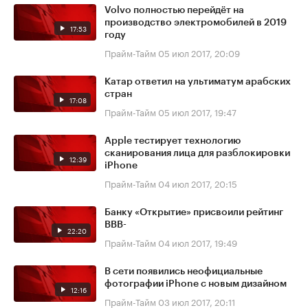
Volvo полностью перейдёт на
производство электромобилей в 2019
17:53
году
Прайм-Тайм
05 июл 2017, 20:09
Катар ответил на ультиматум арабских
стран
17:08
Прайм-Тайм
05 июл 2017, 19:47
Apple тестирует технологию
сканирования лица для разблокировки
12:39
iPhone
Прайм-Тайм
04 июл 2017, 20:15
Банку «Открытие» присвоили рейтинг
BBB-
22:20
Прайм-Тайм
04 июл 2017, 19:49
В сети появились неофициальные
фотографии iPhone с новым дизайном
12:16
Прайм-Тайм
03 июл 2017, 20:11