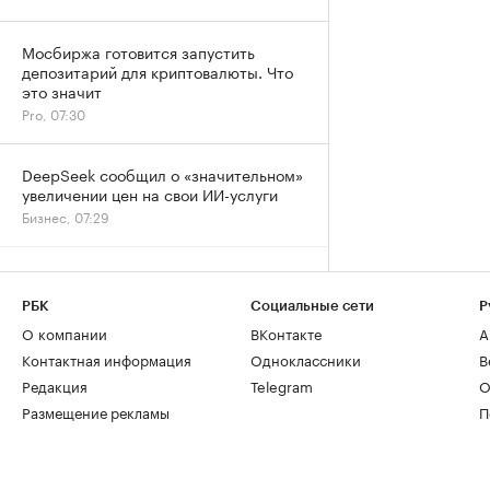
Мосбиржа готовится запустить
депозитарий для криптовалюты. Что
это значит
Pro, 07:30
DeepSeek сообщил о «значительном»
увеличении цен на свои ИИ-услуги
Бизнес, 07:29
РБК
Социальные сети
Р
О компании
ВКонтакте
А
Контактная информация
Одноклассники
В
Редакция
Telegram
О
Размещение рекламы
П