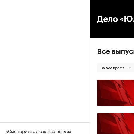
00
Дело «Ю
Все выпу
За все время
«Смешарики сквозь вселенные»