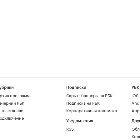
убрики
Подписки
РБК
рхив программ
Скрыть баннеры на РБК
iOS
ечерний РБК
Подписка на РБК
And
 телеканале
Корпоративная подписка
AppG
одключение
Уведомления
Дру
RSS
Обл
Кор