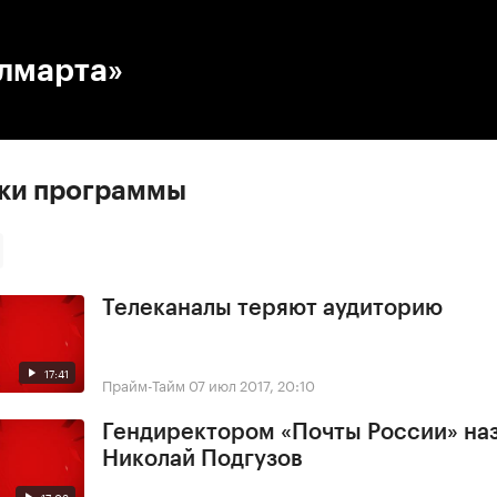
:00
/
00:00
лмарта»
ски программы
Телеканалы теряют аудиторию
17:41
Прайм-Тайм
07 июл 2017, 20:10
Гендиректором «Почты России» на
Николай Подгузов
17:03