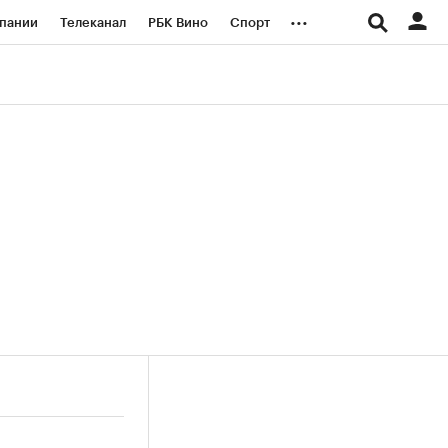
...
пании
Телеканал
РБК Вино
Спорт
ые проекты
Город
Стиль
Крипто
Спецпроекты СПб
логии и медиа
Финансы