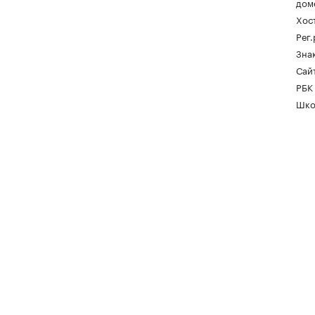
дом
Хос
Рег
Зна
Сайт
РБК
Шко