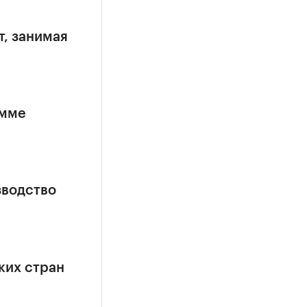
т, занимая
амме
зводство
ких стран