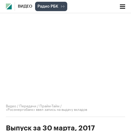
ВИДЕО
Видео
/
Передачи
/
Прайм-Тайм
/
«Росэнергобанк» ввел запись на выдачу вкладов
Выпуск за 30 марта, 2017