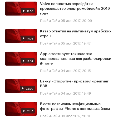
Volvo полностью перейдёт на
производство электромобилей в 2019
17:53
году
Прайм-Тайм
05 июл 2017, 20:09
Катар ответил на ультиматум арабских
стран
17:08
Прайм-Тайм
05 июл 2017, 19:47
Apple тестирует технологию
сканирования лица для разблокировки
12:39
iPhone
Прайм-Тайм
04 июл 2017, 20:15
Банку «Открытие» присвоили рейтинг
BBB-
22:20
Прайм-Тайм
04 июл 2017, 19:49
В сети появились неофициальные
фотографии iPhone с новым дизайном
12:16
Прайм-Тайм
03 июл 2017, 20:11