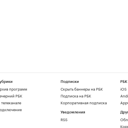
убрики
Подписки
РБК
рхив программ
Скрыть баннеры на РБК
iOS
ечерний РБК
Подписка на РБК
And
 телеканале
Корпоративная подписка
AppG
одключение
Уведомления
Дру
RSS
Обл
Кор