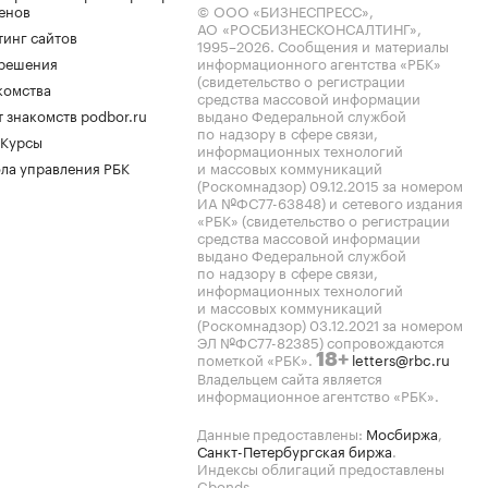
енов
© ООО «БИЗНЕСПРЕСС»,
АО «РОСБИЗНЕСКОНСАЛТИНГ»,
тинг сайтов
1995–2026
. Сообщения и материалы
.решения
информационного агентства «РБК»
(свидетельство о регистрации
комства
средства массовой информации
 знакомств podbor.ru
выдано Федеральной службой
по надзору в сфере связи,
 Курсы
информационных технологий
ла управления РБК
и массовых коммуникаций
(Роскомнадзор) 09.12.2015 за номером
ИА №ФС77-63848) и сетевого издания
«РБК» (свидетельство о регистрации
средства массовой информации
выдано Федеральной службой
по надзору в сфере связи,
информационных технологий
и массовых коммуникаций
(Роскомнадзор) 03.12.2021 за номером
ЭЛ №ФС77-82385) сопровождаются
пометкой «РБК».
letters@rbc.ru
18+
Владельцем сайта является
информационное агентство «РБК».
Данные предоставлены:
Мосбиржа
,
Санкт-Петербургская биржа
.
Индексы облигаций предоставлены
Cbonds.