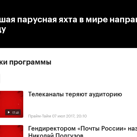
:00
/
00:00
ая парусная яхта в мире напра
цу
ски программы
Телеканалы теряют аудиторию
17:41
Прайм-Тайм
07 июл 2017, 20:10
Гендиректором «Почты России» на
Николай Подгузов