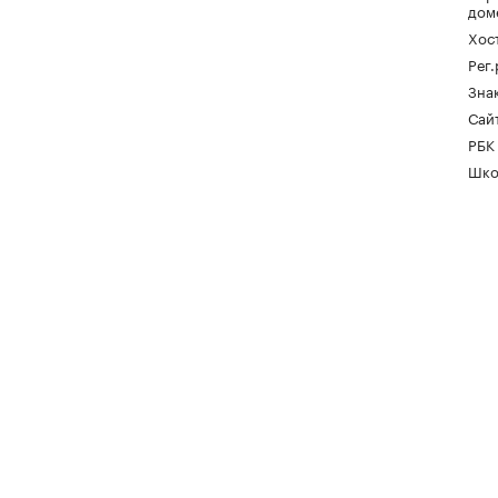
дом
Хос
Рег
Зна
Сайт
РБК
Шко