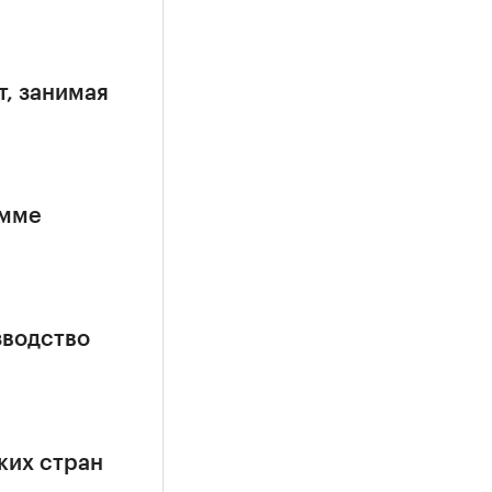
т, занимая
амме
зводство
ких стран