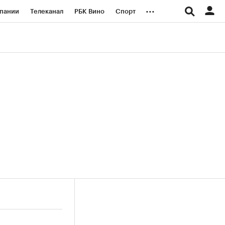
...
пании
Телеканал
РБК Вино
Спорт
ые проекты
Город
Стиль
Крипто
Спецпроекты СПб
логии и медиа
Финансы