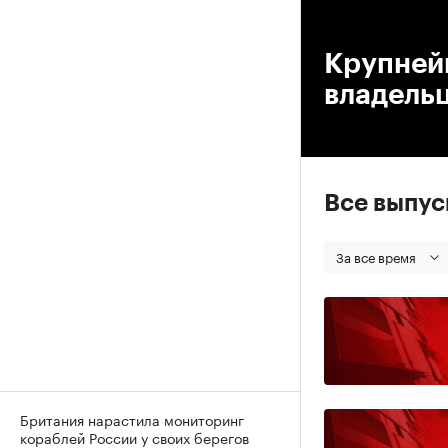
00
Крупнейш
владель
Все выпу
За все время
Британия нарастила мониторинг
кораблей России у своих берегов