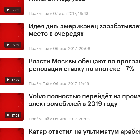
17:03
Прайм-Тайм
07 июл 2017, 19:48
Идея дня: американец зарабатывае
место в очередях
16:42
Прайм-Тайм
06 июл 2017, 20:08
Власти Москвы обещают по прогр
реновации ставку по ипотеке - 7%
17:29
Прайм-Тайм
06 июл 2017, 19:46
Volvo полностью перейдёт на прои
электромобилей в 2019 году
17:53
Прайм-Тайм
05 июл 2017, 20:09
Катар ответил на ультиматум арабс