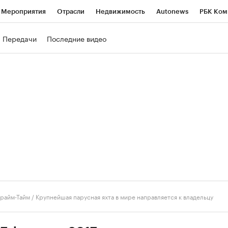
Мероприятия
Отрасли
Недвижимость
Autonews
РБК Ком
ние
РБК Курсы
РБК Life
Тренды
Визионеры
Национальн
Передачи
Последние видео
б
Исследования
Кредитные рейтинги
Франшизы
Газета
роверка контрагентов
Политика
Экономика
Бизнес
Техно
райм-Тайм
/
Крупнейшая парусная яхта в мире направляется к владельцу