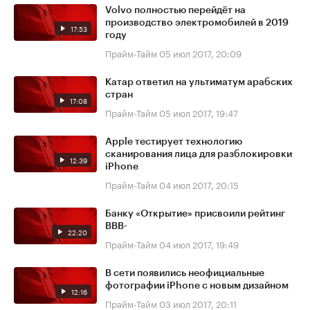
Volvo полностью перейдёт на
производство электромобилей в 2019
17:53
году
Прайм-Тайм
05 июл 2017, 20:09
Катар ответил на ультиматум арабских
стран
17:08
Прайм-Тайм
05 июл 2017, 19:47
Apple тестирует технологию
сканирования лица для разблокировки
12:39
iPhone
Прайм-Тайм
04 июл 2017, 20:15
Банку «Открытие» присвоили рейтинг
BBB-
22:20
Прайм-Тайм
04 июл 2017, 19:49
В сети появились неофициальные
фотографии iPhone с новым дизайном
12:16
Прайм-Тайм
03 июл 2017, 20:11