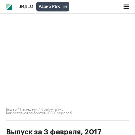
ВИДЕО
Видео
/
Передачи
/
Прайм-Тайм
/
Как остаться за бортом IPO Snapchat?
Выпуск за 3 февраля, 2017