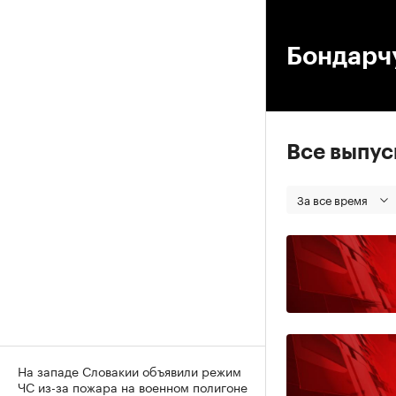
00
Бондарчу
Все выпу
За все время
На западе Словакии объявили режим
ЧС из-за пожара на военном полигоне