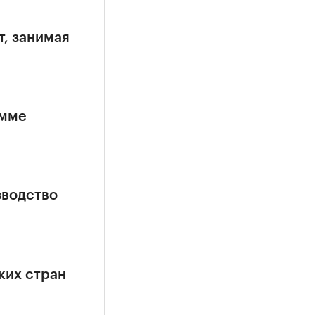
т, занимая
амме
зводство
ких стран