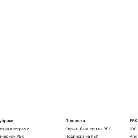
убрики
Подписки
РБК
рхив программ
Скрыть баннеры на РБК
iOS
ечерний РБК
Подписка на РБК
And