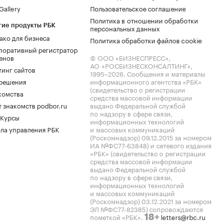
allery
Пользовательское соглашение
Политика в отношении обработки
гие продукты РБК
персональных данных
ако для бизнеса
Политика обработки файлов cookie
поративный регистратор
енов
© ООО «БИЗНЕСПРЕСС»,
АО «РОСБИЗНЕСКОНСАЛТИНГ»,
тинг сайтов
1995–2026
. Сообщения и материалы
.решения
информационного агентства «РБК»
(свидетельство о регистрации
комства
средства массовой информации
 знакомств podbor.ru
выдано Федеральной службой
по надзору в сфере связи,
 Курсы
информационных технологий
ла управления РБК
и массовых коммуникаций
(Роскомнадзор) 09.12.2015 за номером
ИА №ФС77-63848) и сетевого издания
«РБК» (свидетельство о регистрации
средства массовой информации
выдано Федеральной службой
по надзору в сфере связи,
информационных технологий
и массовых коммуникаций
(Роскомнадзор) 03.12.2021 за номером
ЭЛ №ФС77-82385) сопровождаются
пометкой «РБК».
letters@rbc.ru
18+