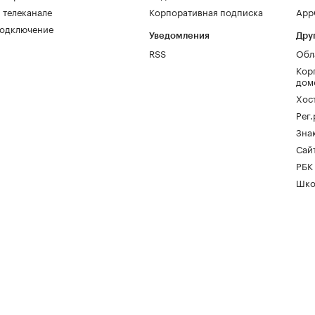
 телеканале
Корпоративная подписка
AppG
одключение
Уведомления
Дру
RSS
Обл
Кор
дом
Хос
Рег
Зна
Сайт
РБК
Шко