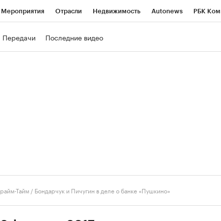
Мероприятия
Отрасли
Недвижимость
Autonews
РБК Ком
ние
РБК Курсы
РБК Life
Тренды
Визионеры
Национальн
Передачи
Последние видео
б
Исследования
Кредитные рейтинги
Франшизы
Газета
роверка контрагентов
Политика
Экономика
Бизнес
Техно
райм-Тайм
/
Бондарчук и Пичугин в деле о банке «Пушкино»