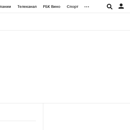
...
пании
Телеканал
РБК Вино
Спорт
ые проекты
Город
Стиль
Крипто
Спецпроекты СПб
логии и медиа
Финансы