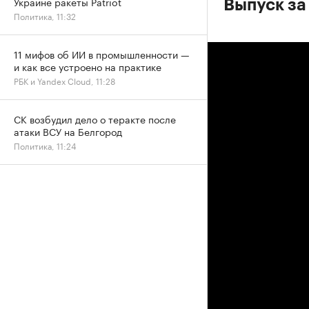
Украине ракеты Patriot
Выпуск за
Политика, 11:32
11 мифов об ИИ в промышленности —
и как все устроено на практике
РБК и Yandex Cloud, 11:28
СК возбудил дело о теракте после
атаки ВСУ на Белгород
Политика, 11:24