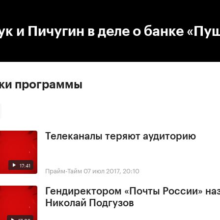
:00
/
00:00
к и Пичугин в деле о банке «Пу
ски программы
Телеканалы теряют аудиторию
17:41
Прайм-Тайм
07 июл 2017, 20:10
Гендиректором «Почты России» на
Николай Подгузов
17:03