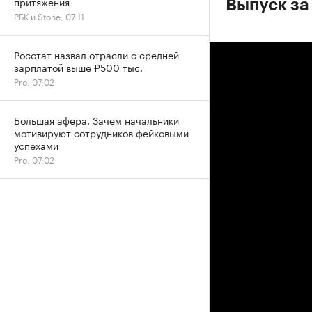
притяжения
Выпуск за
РБК и Stone, 07:11
Росстат назвал отрасли с средней
зарплатой выше ₽500 тыс.
Pro, 07:02
Большая афера. Зачем начальники
мотивируют сотрудников фейковыми
успехами
Pro, 07:02