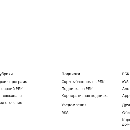
убрики
Подписки
РБК
рхив программ
Скрыть баннеры на РБК
iOS
ечерний РБК
Подписка на РБК
And
 телеканале
Корпоративная подписка
AppG
одключение
Уведомления
Дру
RSS
Обл
Кор
дом