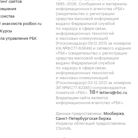
тинг сайтов
1995–2026
. Сообщения и материалы
.решения
информационного агентства «РБК»
(свидетельство о регистрации
комства
средства массовой информации
 знакомств podbor.ru
выдано Федеральной службой
по надзору в сфере связи,
 Курсы
информационных технологий
ла управления РБК
и массовых коммуникаций
(Роскомнадзор) 09.12.2015 за номером
ИА №ФС77-63848) и сетевого издания
«РБК» (свидетельство о регистрации
средства массовой информации
выдано Федеральной службой
по надзору в сфере связи,
информационных технологий
и массовых коммуникаций
(Роскомнадзор) 03.12.2021 за номером
ЭЛ №ФС77-82385) сопровождаются
пометкой «РБК».
letters@rbc.ru
18+
Владельцем сайта является
информационное агентство «РБК».
Данные предоставлены:
Мосбиржа
,
Санкт-Петербургская биржа
.
Индексы облигаций предоставлены
Cbonds.