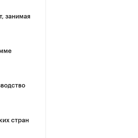
т, занимая
амме
зводство
ких стран