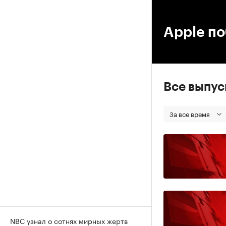
00
Apple по
Все выпу
За все время
NBC узнал о сотнях мирных жертв