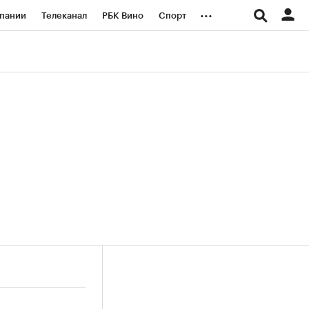
...
пании
Телеканал
РБК Вино
Спорт
ые проекты
Город
Стиль
Крипто
Спецпроекты СПб
логии и медиа
Финансы