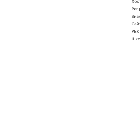
Хос
Рег
Зна
Сайт
РБК
Шко