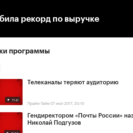
:00
/
00:00
била рекорд по выручке
ски программы
Телеканалы теряют аудиторию
17:41
Прайм-Тайм
07 июл 2017, 20:10
Гендиректором «Почты России» на
Николай Подгузов
17:03