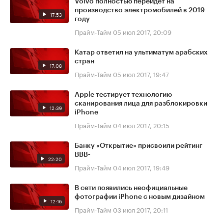
Volvo полностью перейдёт на
производство электромобилей в 2019
17:53
году
Прайм-Тайм
05 июл 2017, 20:09
Катар ответил на ультиматум арабских
стран
17:08
Прайм-Тайм
05 июл 2017, 19:47
Apple тестирует технологию
сканирования лица для разблокировки
12:39
iPhone
Прайм-Тайм
04 июл 2017, 20:15
Банку «Открытие» присвоили рейтинг
BBB-
22:20
Прайм-Тайм
04 июл 2017, 19:49
В сети появились неофициальные
фотографии iPhone с новым дизайном
12:16
Прайм-Тайм
03 июл 2017, 20:11