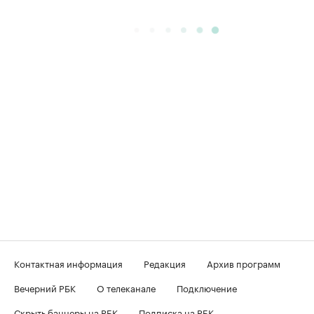
Контактная информация
Редакция
Архив программ
Вечерний РБК
О телеканале
Подключение
Скрыть баннеры на РБК
Подписка на РБК