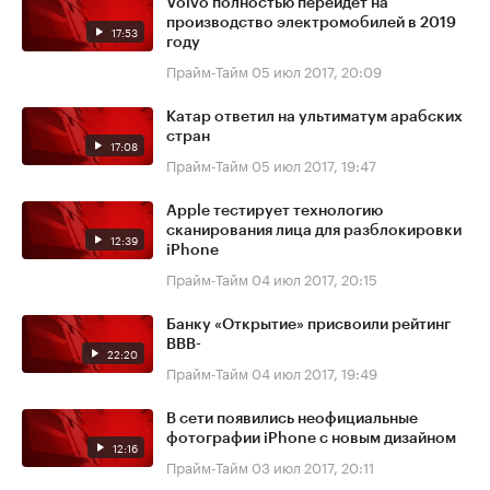
Volvo полностью перейдёт на
производство электромобилей в 2019
17:53
году
Прайм-Тайм
05 июл 2017, 20:09
Катар ответил на ультиматум арабских
стран
17:08
Прайм-Тайм
05 июл 2017, 19:47
Apple тестирует технологию
сканирования лица для разблокировки
12:39
iPhone
Прайм-Тайм
04 июл 2017, 20:15
Банку «Открытие» присвоили рейтинг
BBB-
22:20
Прайм-Тайм
04 июл 2017, 19:49
В сети появились неофициальные
фотографии iPhone с новым дизайном
12:16
Прайм-Тайм
03 июл 2017, 20:11