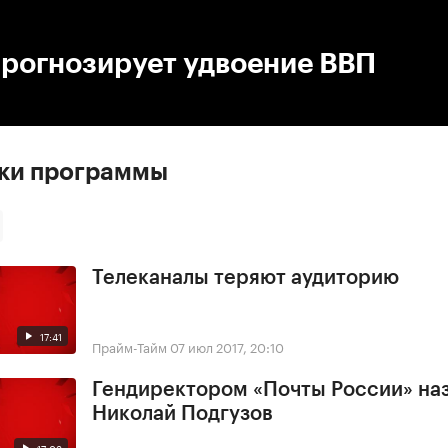
:00
/
00:00
прогнозирует удвоение ВВП
ски программы
Телеканалы теряют аудиторию
17:41
Прайм-Тайм
07 июл 2017, 20:10
Гендиректором «Почты России» на
Николай Подгузов
17:03