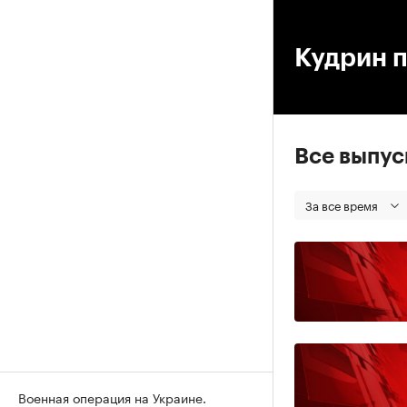
00
Кудрин 
Все выпу
За все время
Военная операция на Украине.