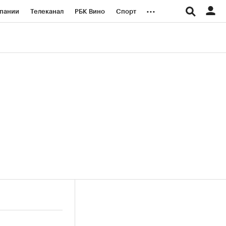
...
пании
Телеканал
РБК Вино
Спорт
ые проекты
Город
Стиль
Крипто
Спецпроекты СПб
логии и медиа
Финансы