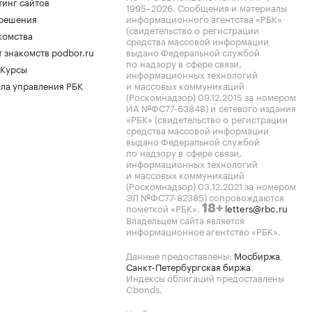
тинг сайтов
1995–2026
. Сообщения и материалы
.решения
информационного агентства «РБК»
(свидетельство о регистрации
комства
средства массовой информации
 знакомств podbor.ru
выдано Федеральной службой
по надзору в сфере связи,
 Курсы
информационных технологий
ла управления РБК
и массовых коммуникаций
(Роскомнадзор) 09.12.2015 за номером
ИА №ФС77-63848) и сетевого издания
«РБК» (свидетельство о регистрации
средства массовой информации
выдано Федеральной службой
по надзору в сфере связи,
информационных технологий
и массовых коммуникаций
(Роскомнадзор) 03.12.2021 за номером
ЭЛ №ФС77-82385) сопровождаются
пометкой «РБК».
letters@rbc.ru
18+
Владельцем сайта является
информационное агентство «РБК».
Данные предоставлены:
Мосбиржа
,
Санкт-Петербургская биржа
.
Индексы облигаций предоставлены
Cbonds.