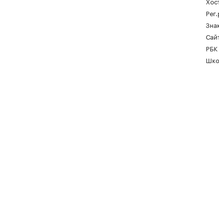
Хос
Рег
Зна
Сайт
РБК
Шко