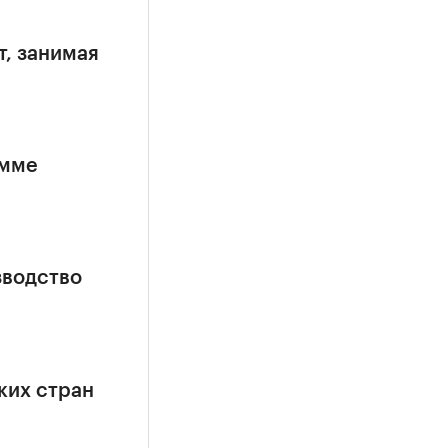
т, занимая
амме
зводство
ких стран