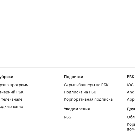
убрики
Подписки
РБК
рхив программ
Скрыть баннеры на РБК
iOS
ечерний РБК
Подписка на РБК
And
 телеканале
Корпоративная подписка
AppG
одключение
Уведомления
Дру
RSS
Обл
Кор
дом