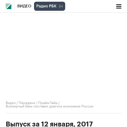
ВИДЕО
Видео
/
Передачи
/
Прайм-Тайм
/
Всемирный банк поставил диагноз экономике России
Выпуск за 12 января, 2017