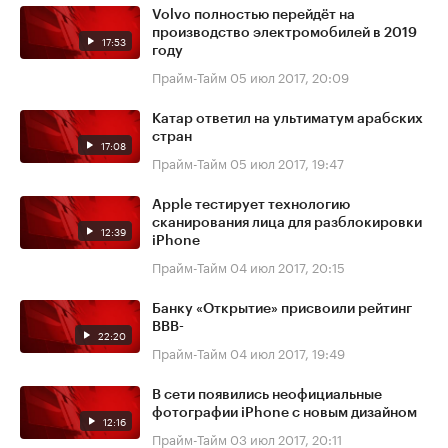
Volvo полностью перейдёт на
производство электромобилей в 2019
17:53
году
Прайм-Тайм
05 июл 2017, 20:09
Катар ответил на ультиматум арабских
стран
17:08
Прайм-Тайм
05 июл 2017, 19:47
Apple тестирует технологию
сканирования лица для разблокировки
12:39
iPhone
Прайм-Тайм
04 июл 2017, 20:15
Банку «Открытие» присвоили рейтинг
BBB-
22:20
Прайм-Тайм
04 июл 2017, 19:49
В сети появились неофициальные
фотографии iPhone с новым дизайном
12:16
Прайм-Тайм
03 июл 2017, 20:11