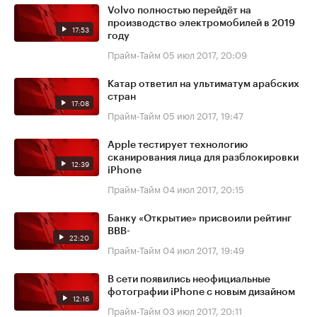
Volvo полностью перейдёт на
производство электромобилей в 2019
17:53
году
Прайм-Тайм
05 июл 2017, 20:09
Катар ответил на ультиматум арабских
стран
17:08
Прайм-Тайм
05 июл 2017, 19:47
Apple тестирует технологию
сканирования лица для разблокировки
12:39
iPhone
Прайм-Тайм
04 июл 2017, 20:15
Банку «Открытие» присвоили рейтинг
BBB-
22:20
Прайм-Тайм
04 июл 2017, 19:49
В сети появились неофициальные
фотографии iPhone с новым дизайном
12:16
Прайм-Тайм
03 июл 2017, 20:11