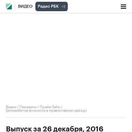
ВИДЕО
Видео
/
Передачи
/
Прайм-Тайм
/
Бекмамбетов вложился в православную одежду
Выпуск за 26 декабря, 2016